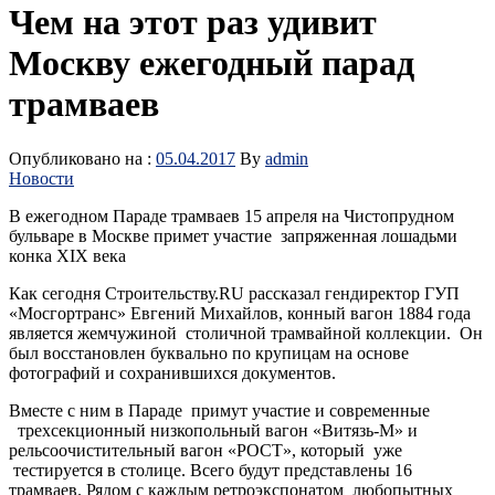
Чем на этот раз удивит
Москву ежегодный парад
трамваев
Опубликовано на :
05.04.2017
By
admin
Новости
В ежегодном Параде трамваев 15 апреля на Чистопрудном
бульваре в Москве примет участие запряженная лошадьми
конка XIX века
Как сегодня Строительству.RU рассказал гендиректор ГУП
«Мосгортранс» Евгений Михайлов, конный вагон 1884 года
является жемчужиной столичной трамвайной коллекции. Он
был восстановлен буквально по крупицам на основе
фотографий и сохранившихся документов.
Вместе с ним в Параде примут участие и современные
трехсекционный низкопольный вагон «Витязь-М» и
рельсоочистительный вагон «РОСТ», который уже
тестируется в столице. Всего будут представлены 16
трамваев. Рядом с каждым ретроэкспонатом любопытных