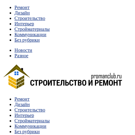
Перейти
Ремонт
к
Дизайн
содержимому
Строительство
Интерьер
Стройматериалы
Коммуникации
Без рубрики
Новости
Разное
Квартиры и дома, в которых живут разные люди, очень
Ремонт
Строительство и ремонт
отличаются между собой.
Дизайн
Строительство
Интерьер
Стройматериалы
Коммуникации
Без рубрики