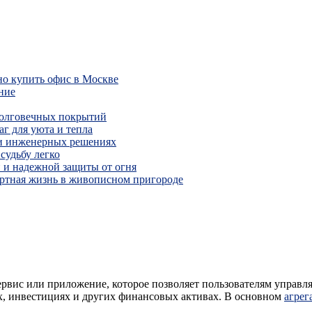
но купить офис в Москве
ние
долговечных покрытий
г для уюта и тепла
 и инженерных решениях
судьбу легко
 и надежной защиты от огня
ртная жизнь в живописном пригороде
ервис или приложение, которое позволяет пользователям управл
х, инвестициях и других финансовых активах. В основном
агрег