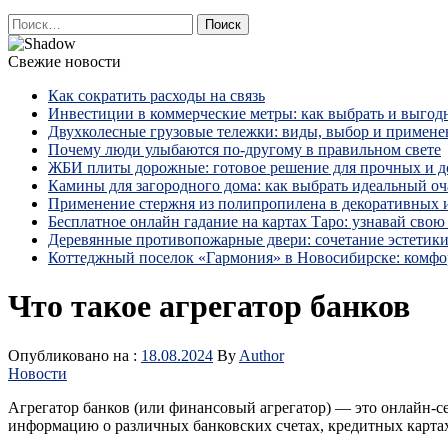
Найти:
Свежие новости
Как сократить расходы на связь
Инвестиции в коммерческие метры: как выбрать и выгод
Двухколесные грузовые тележки: виды, выбор и примене
Почему люди улыбаются по‑другому в правильном свете
ЖБИ плиты дорожные: готовое решение для прочных и 
Камины для загородного дома: как выбрать идеальный оча
Применение стержня из полипропилена в декоративных
Бесплатное онлайн гадание на картах Таро: узнавай свою 
Деревянные противопожарные двери: сочетание эстетики
Коттеджный поселок «Гармония» в Новосибирске: комфо
Что такое агрегатор банков
Опубликовано на :
18.08.2024
By
Author
Новости
Агрегатор банков (или финансовый агрегатор) — это онлайн-с
информацию о различных банковских счетах, кредитных карта