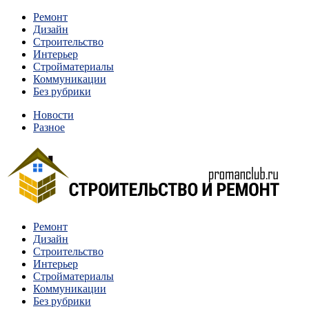
Перейти
Ремонт
к
Дизайн
содержимому
Строительство
Интерьер
Стройматериалы
Коммуникации
Без рубрики
Новости
Разное
Квартиры и дома, в которых живут разные люди, очень отлича
Ремонт
Строительство и ремонт
Дизайн
Строительство
Интерьер
Стройматериалы
Коммуникации
Без рубрики