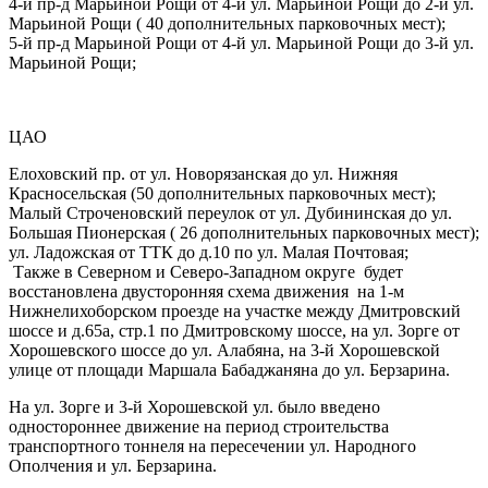
4-й пр-д Марьиной Рощи от 4-й ул. Марьиной Рощи до 2-й ул.
Марьиной Рощи ( 40 дополнительных парковочных мест);
5-й пр-д Марьиной Рощи от 4-й ул. Марьиной Рощи до 3-й ул.
Марьиной Рощи;
ЦАО
Елоховский пр. от ул. Новорязанская до ул. Нижняя
Красносельская (50 дополнительных парковочных мест);
Малый Строченовский переулок от ул. Дубининская до ул.
Большая Пионерская ( 26 дополнительных парковочных мест);
ул. Ладожская от ТТК до д.10 по ул. Малая Почтовая;
Также в Северном и Северо-Западном округе будет
восстановлена двусторонняя схема движения на 1-м
Нижнелихоборском проезде на участке между Дмитровский
шоссе и д.65а, стр.1 по Дмитровскому шоссе, на ул. Зорге от
Хорошевского шоссе до ул. Алабяна, на 3-й Хорошевской
улице от площади Маршала Бабаджаняна до ул. Берзарина.
На ул. Зорге и 3-й Хорошевской ул. было введено
одностороннее движение на период строительства
транспортного тоннеля на пересечении ул. Народного
Ополчения и ул. Берзарина.