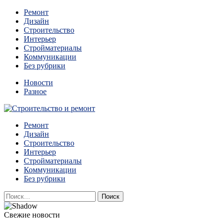
Перейти
Ремонт
к
Дизайн
содержимому
Строительство
Интерьер
Стройматериалы
Коммуникации
Без рубрики
Новости
Разное
Квартиры и дома, в которых живут разные люди, очень
Ремонт
Строительство и ремонт
отличаются между собой.
Дизайн
Строительство
Интерьер
Стройматериалы
Коммуникации
Без рубрики
Найти:
Свежие новости