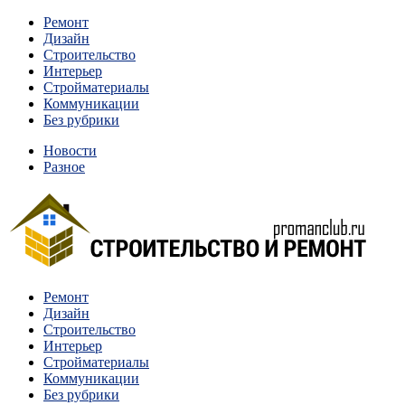
Перейти
Ремонт
к
Дизайн
содержимому
Строительство
Интерьер
Стройматериалы
Коммуникации
Без рубрики
Новости
Разное
Квартиры и дома, в которых живут разные люди, очень
Ремонт
Строительство и ремонт
отличаются между собой.
Дизайн
Строительство
Интерьер
Стройматериалы
Коммуникации
Без рубрики