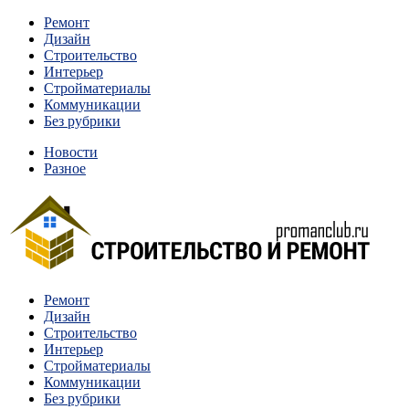
Перейти
Ремонт
к
Дизайн
содержимому
Строительство
Интерьер
Стройматериалы
Коммуникации
Без рубрики
Новости
Разное
Квартиры и дома, в которых живут разные люди, очень
Ремонт
Строительство и ремонт
отличаются между собой.
Дизайн
Строительство
Интерьер
Стройматериалы
Коммуникации
Без рубрики