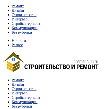
Перейти
Ремонт
к
Дизайн
содержимому
Строительство
Интерьер
Стройматериалы
Коммуникации
Без рубрики
Новости
Разное
Квартиры и дома, в которых живут разные люди, очень
Ремонт
Строительство и ремонт
отличаются между собой.
Дизайн
Строительство
Интерьер
Стройматериалы
Коммуникации
Без рубрики