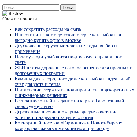
Найти:
Свежие новости
Как сократить расходы на связь
Инвестиции в коммерческие метры: как выбрать и
выгодно купить офис в Москве
Двухколесные грузовые тележки: виды, выбор и
применение
Почему люди улыбаются по‑другому в правильном
свете
ЖБИ плиты дорожные: готовое решение для прочных и
долговечных покрытий
Камины для загородного дома: как выбрать идеальный
очаг для уюта и тепла
Применение стержня из полипропилена в декоративных
и инженерных решениях
Бесплатное онлайн гадание на картах Таро: узнавай
свою судьбу легко
Деревянные противопожарные двери: сочетание
эстетики и надежной защиты от огня
Коттеджный поселок «Гармония» в Новосибирске:
комфортная жизнь в живописном пригороде