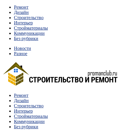
Перейти
Ремонт
к
Дизайн
содержимому
Строительство
Интерьер
Стройматериалы
Коммуникации
Без рубрики
Новости
Разное
Квартиры и дома, в которых живут разные люди, очень
Ремонт
Строительство и ремонт
отличаются между собой.
Дизайн
Строительство
Интерьер
Стройматериалы
Коммуникации
Без рубрики