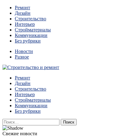
Перейти
Ремонт
к
Дизайн
содержимому
Строительство
Интерьер
Стройматериалы
Коммуникации
Без рубрики
Новости
Разное
Квартиры и дома, в которых живут разные люди, очень
Ремонт
Строительство и ремонт
отличаются между собой.
Дизайн
Строительство
Интерьер
Стройматериалы
Коммуникации
Без рубрики
Найти:
Свежие новости