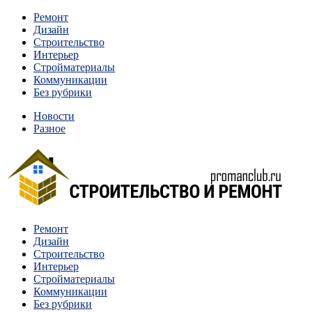
Перейти
Ремонт
к
Дизайн
содержимому
Строительство
Интерьер
Стройматериалы
Коммуникации
Без рубрики
Новости
Разное
Квартиры и дома, в которых живут разные люди, очень
Ремонт
Строительство и ремонт
отличаются между собой.
Дизайн
Строительство
Интерьер
Стройматериалы
Коммуникации
Без рубрики