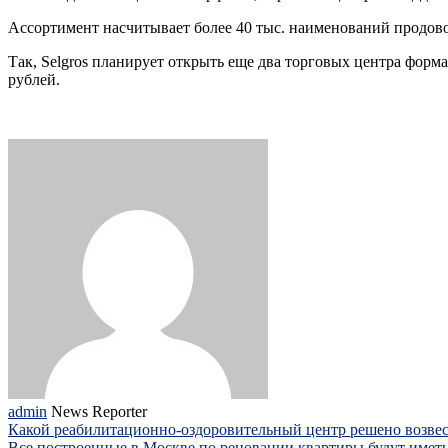
Ассортимент насчитывает более 40 тыс. наименований продово
Так, Selgros планирует открыть еще два торговых центра форм
рублей.
admin
News Reporter
Какой реабилитационно-оздоровительный центр решено возве
Все построенные в Москве по реновации квартиры будут имет