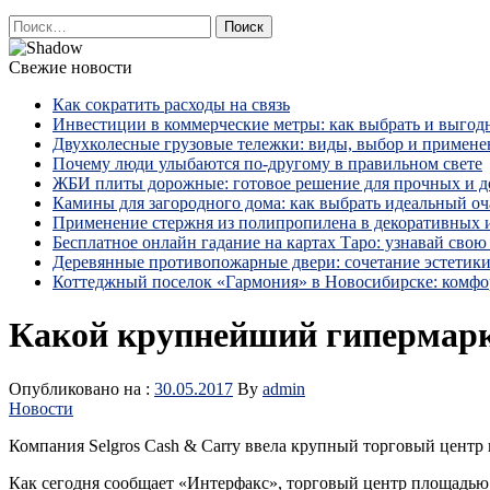
Найти:
Свежие новости
Как сократить расходы на связь
Инвестиции в коммерческие метры: как выбрать и выгод
Двухколесные грузовые тележки: виды, выбор и примене
Почему люди улыбаются по‑другому в правильном свете
ЖБИ плиты дорожные: готовое решение для прочных и 
Камины для загородного дома: как выбрать идеальный оча
Применение стержня из полипропилена в декоративных
Бесплатное онлайн гадание на картах Таро: узнавай свою 
Деревянные противопожарные двери: сочетание эстетики
Коттеджный поселок «Гармония» в Новосибирске: комфо
Какой крупнейший гипермаркет
Опубликовано на :
30.05.2017
By
admin
Новости
Компания Selgros Cash & Carry ввела крупный торговый центр в
Как сегодня сообщает «Интерфакс», торговый центр площадью ок