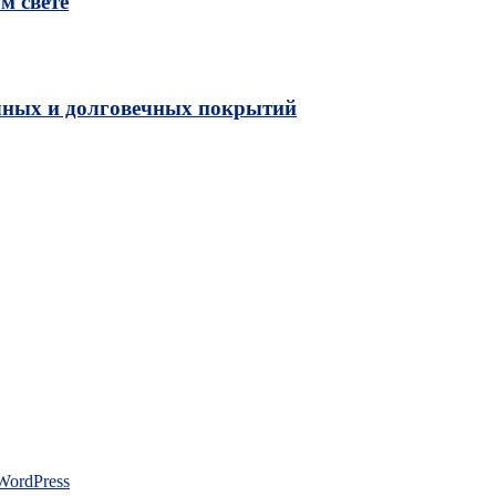
м свете
чных и долговечных покрытий
WordPress