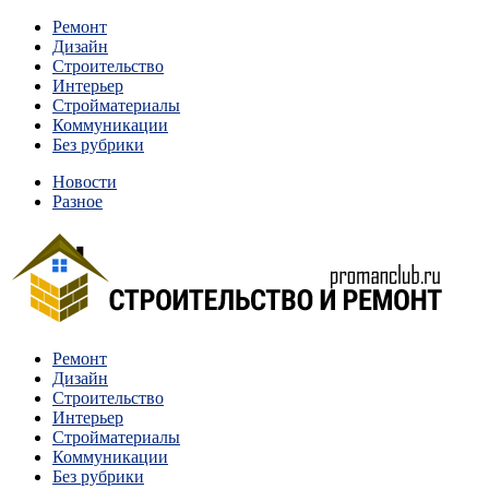
Перейти
Ремонт
к
Дизайн
содержимому
Строительство
Интерьер
Стройматериалы
Коммуникации
Без рубрики
Новости
Разное
Квартиры и дома, в которых живут разные люди, очень отлича
Ремонт
Строительство и ремонт
Дизайн
Строительство
Интерьер
Стройматериалы
Коммуникации
Без рубрики