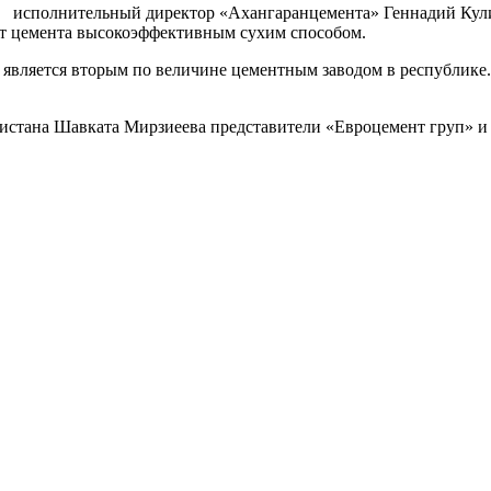
исполнительный директор «Ахангаранцемента» Геннадий Куликов.
н т цемента высокоэффективным сухим способом.
является вторым по величине цементным заводом в республике.
екистана Шавката Мирзиеева представители «Евроцемент груп» 