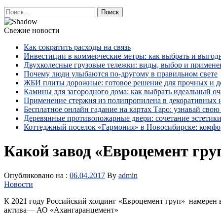
Найти:
Свежие новости
Как сократить расходы на связь
Инвестиции в коммерческие метры: как выбрать и выгод
Двухколесные грузовые тележки: виды, выбор и примене
Почему люди улыбаются по‑другому в правильном свете
ЖБИ плиты дорожные: готовое решение для прочных и 
Камины для загородного дома: как выбрать идеальный оча
Применение стержня из полипропилена в декоративных
Бесплатное онлайн гадание на картах Таро: узнавай свою 
Деревянные противопожарные двери: сочетание эстетики
Коттеджный поселок «Гармония» в Новосибирске: комфо
Какой завод «Евроцемент груп
Опубликовано на :
06.04.2017
By
admin
Новости
К 2021 году Российский холдинг «Евроцемент груп» намерен вл
актива— АО «Ахангаранцемент»