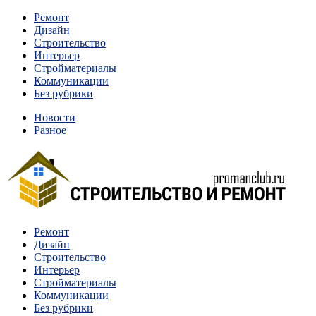
Перейти
Ремонт
к
Дизайн
содержимому
Строительство
Интерьер
Стройматериалы
Коммуникации
Без рубрики
Новости
Разное
Квартиры и дома, в которых живут разные люди, очень отлича
Ремонт
Строительство и ремонт
Дизайн
Строительство
Интерьер
Стройматериалы
Коммуникации
Без рубрики