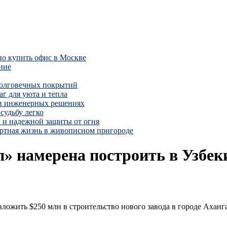
но купить офис в Москве
ние
долговечных покрытий
г для уюта и тепла
 и инженерных решениях
судьбу легко
 и надежной защиты от огня
ртная жизнь в живописном пригороде
» намерена построить в Узбеки
ожить $250 млн в строительство нового завода в городе Ахангара