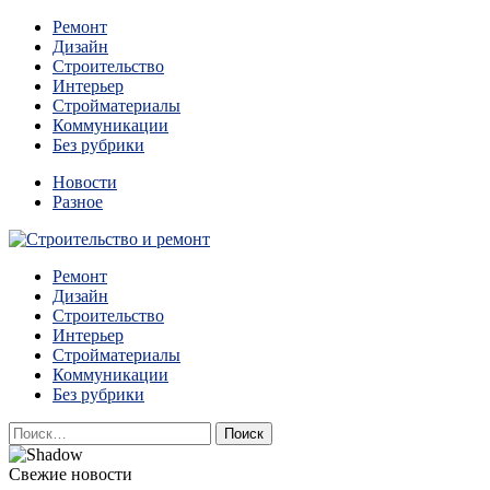
Перейти
Ремонт
к
Дизайн
содержимому
Строительство
Интерьер
Стройматериалы
Коммуникации
Без рубрики
Новости
Разное
Квартиры и дома, в которых живут разные люди, очень
Ремонт
Строительство и ремонт
отличаются между собой.
Дизайн
Строительство
Интерьер
Стройматериалы
Коммуникации
Без рубрики
Найти:
Свежие новости