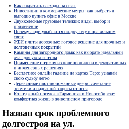
Как сократить расходы на связь
Инвестиции в коммерческие метры: как выбрать и
выгодно купить офис в Москве
Двухколесные грузовые тележки: виды, выбор и
применение
Почему люди улыбаются по‑другому в правильном
свете
ЖБИ плиты дорожные: готовое решение для прочных и
долговечных покрытий
Камины для загородного дома: как выбрать идеальный
очаг для уюта и тепла
Применение стержня из полипропилена в декоративных
и инженерных решениях
Бесплатное онлайн гадание на картах Таро: узнавай
свою судьбу легко
Деревянные противопожарные двери: сочетание
эстетики и надежной защиты от огня
Коттеджный поселок «Гармония» в Новосибирске:
комфортная жизнь в живописном пригороде
Назван срок проблемного
долгостроя на ул.