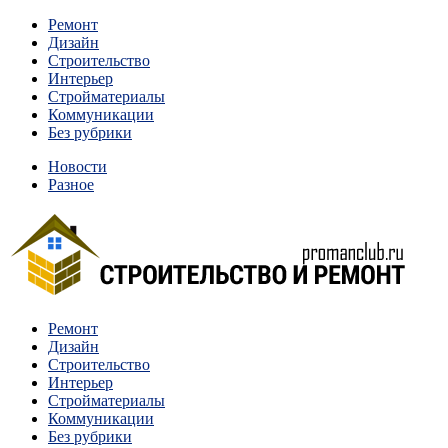
Перейти
Ремонт
к
Дизайн
содержимому
Строительство
Интерьер
Стройматериалы
Коммуникации
Без рубрики
Новости
Разное
Квартиры и дома, в которых живут разные люди, очень
Ремонт
Строительство и ремонт
отличаются между собой.
Дизайн
Строительство
Интерьер
Стройматериалы
Коммуникации
Без рубрики