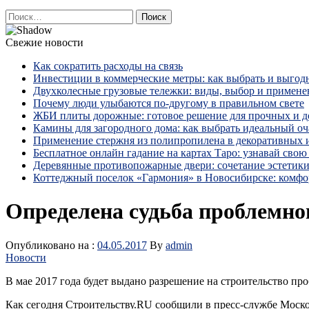
Найти:
Свежие новости
Как сократить расходы на связь
Инвестиции в коммерческие метры: как выбрать и выгод
Двухколесные грузовые тележки: виды, выбор и примене
Почему люди улыбаются по‑другому в правильном свете
ЖБИ плиты дорожные: готовое решение для прочных и 
Камины для загородного дома: как выбрать идеальный оча
Применение стержня из полипропилена в декоративных
Бесплатное онлайн гадание на картах Таро: узнавай свою 
Деревянные противопожарные двери: сочетание эстетики
Коттеджный поселок «Гармония» в Новосибирске: комфо
Определена судьба проблемно
Опубликовано на :
04.05.2017
By
admin
Новости
В мае 2017 года будет выдано разрешение на строительство п
Как сегодня Строительству.RU сообщили в пресс-службе Моск