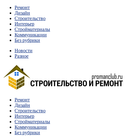
Перейти
Ремонт
к
Дизайн
содержимому
Строительство
Интерьер
Стройматериалы
Коммуникации
Без рубрики
Новости
Разное
Квартиры и дома, в которых живут разные люди, очень отлича
Ремонт
Строительство и ремонт
Дизайн
Строительство
Интерьер
Стройматериалы
Коммуникации
Без рубрики