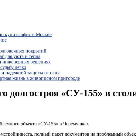
но купить офис в Москве
ние
долговечных покрытий
г для уюта и тепла
 и инженерных решениях
судьбу легко
 и надежной защиты от огня
ртная жизнь в живописном пригороде
го долгостроя «СУ-155» в сто
роблемного объекта «СУ-155» в Черемушках
омстройинвеста, полный пакет документов на проблемный объек