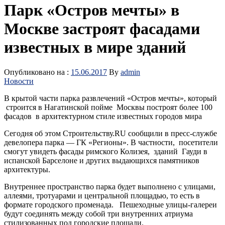
Парк «Остров мечты» в
Москве застроят фасадами
известных в мире зданий
Опубликовано на :
15.06.2017
By
admin
Новости
В крытой части парка развлечений «Остров мечты», который
строится в Нагатинской пойме Москвы построят более 100
фасадов в архитектурном стиле известных городов мира
Сегодня об этом Строительству.RU сообщили в пресс-службе
девелопера парка — ГК «Регионы». В частности, посетители
смогут увидеть фасады римского Колизея, зданий Гауди в
испанской Барселоне и других выдающихся памятников
архитектуры.
Внутреннее пространство парка будет выполнено с улицами,
аллеями, тротуарами и центральной площадью, то есть в
формате городского променада. Пешеходные улицы-галереи
будут соединять между собой три внутренних атриума
стилизованных под городские площади.