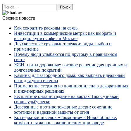
Найти:
Свежие новости
Как сократить расходы на связь
Инвестиции в коммерческие метры: как выбрать и
выгодно купить офис в Москве
Двухколесные грузовые тележки: виды, выбор и
применение
Почему люди улыбаются по‑другому в правильном
свете
ЖБИ плиты дорожные: готовое решение для прочных и
долговечных покрытий
Камины для загородного дома: как выбрать идеальный
очаг для уюта и тепла
Применение стержня из полипропилена в декоративных
и инженерных решениях
Бесплатное онлайн гадание на картах Таро: узнавай
свою судьбу легко
Деревянные противопожарные двери: сочетание
эстетики и надежной защиты от огня
Коттеджный поселок «Гармония» в Новосибирске:
комфортная жизнь в живописном пригороде