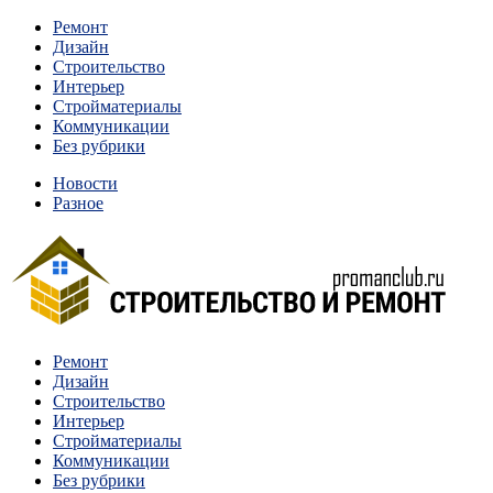
Перейти
Ремонт
к
Дизайн
содержимому
Строительство
Интерьер
Стройматериалы
Коммуникации
Без рубрики
Новости
Разное
Квартиры и дома, в которых живут разные люди, очень
Ремонт
Строительство и ремонт
отличаются между собой.
Дизайн
Строительство
Интерьер
Стройматериалы
Коммуникации
Без рубрики