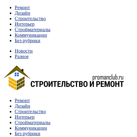
Перейти
Ремонт
к
Дизайн
содержимому
Строительство
Интерьер
Стройматериалы
Коммуникации
Без рубрики
Новости
Разное
Квартиры и дома, в которых живут разные люди, очень
Ремонт
Строительство и ремонт
отличаются между собой.
Дизайн
Строительство
Интерьер
Стройматериалы
Коммуникации
Без рубрики