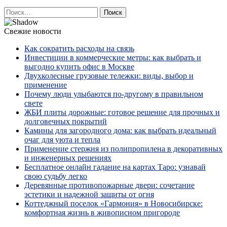
Найти:
Свежие новости
Как сократить расходы на связь
Инвестиции в коммерческие метры: как выбрать и
выгодно купить офис в Москве
Двухколесные грузовые тележки: виды, выбор и
применение
Почему люди улыбаются по‑другому в правильном
свете
ЖБИ плиты дорожные: готовое решение для прочных и
долговечных покрытий
Камины для загородного дома: как выбрать идеальный
очаг для уюта и тепла
Применение стержня из полипропилена в декоративных
и инженерных решениях
Бесплатное онлайн гадание на картах Таро: узнавай
свою судьбу легко
Деревянные противопожарные двери: сочетание
эстетики и надежной защиты от огня
Коттеджный поселок «Гармония» в Новосибирске:
комфортная жизнь в живописном пригороде