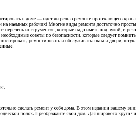
онтировать в доме — идет ли речь о ремонте протекающего крана 
ги на наемных рабочих! Многие виды ремонта достаточно прост
ит: перечень инструментов, которые надо иметь
под рукой, и рек
еобходимые советы по безопасности, которые следует помнить 
гностировать, ремонтировать и обслуживать: окна и двери; штук
енные.
ты.
тельно сделать ремонт у себя дома. В этом издании вашему вн
подвеской полок. Преображайте свой дом. Для широкого круга чи