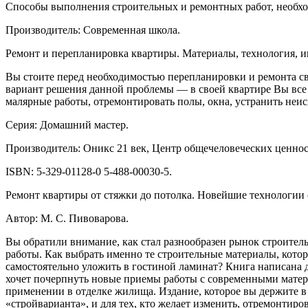
Способы выполнения строительных и ремонтных работ, необход
Производитель: Современная школа.
Ремонт и перепланировка квартиры. Материалы, технология, и
Вы стоите перед необходимостью перепланировки и ремонта св
вариант решения данной проблемы — в своей квартире Вы все д
малярные работы, отремонтировать полы, окна, устранить неи
Серия: Домашний мастер.
Производитель: Оникс 21 век, Центр общечеловеческих ценнос
ISBN: 5-329-01128-0 5-488-00030-5.
Ремонт квартиры от стяжки до потолка. Новейшие технологии
Автор: М. С. Пивоварова.
Вы обратили внимание, как стал разнообразен рынок строител
работы. Как выбрать именно те строительные материалы, кот
самостоятельно уложить в гостиной ламинат? Книга написана д
хочет почерпнуть новые приемы работы с современными матер
применении в отделке жилища. Издание, которое вы держите в р
«стройварианта», и для тех, кто желает изменить, отремонтиров