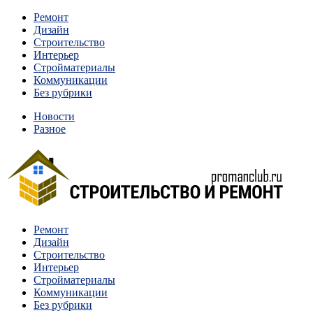
Перейти
Ремонт
к
Дизайн
содержимому
Строительство
Интерьер
Стройматериалы
Коммуникации
Без рубрики
Новости
Разное
Квартиры и дома, в которых живут разные люди, очень отлича
Ремонт
Строительство и ремонт
Дизайн
Строительство
Интерьер
Стройматериалы
Коммуникации
Без рубрики