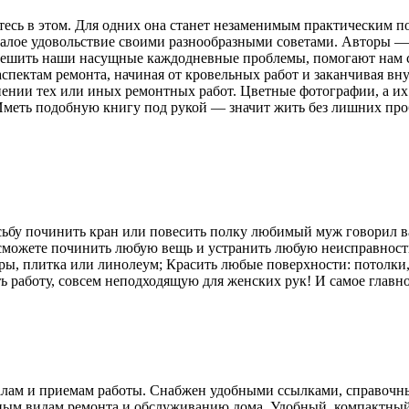
итесь в этом. Для одних она станет незаменимым практическим п
емалое удовольствие своими разнообразными советами. Авторы —
решить наши насущные каждодневные проблемы, помогают нам 
спектам ремонта, начиная от кровельных работ и заканчивая вн
ении тех или иных ремонтных работ. Цветные фотографии, а их
меть подобную книгу под рукой — значит жить без лишних про
осьбу починить кран или повесить полку любимый муж говорил вам
 сможете починить любую вещь и устранить любую неисправность
вры, плитка или линолеум; Красить любые поверхности: потолки
ть работу, совсем неподходящую для женских рук! И самое главно
алам и приемам работы. Снабжен удобными ссылками, справоч
ым видам ремонта и обслуживанию дома. Удобный, компактный,