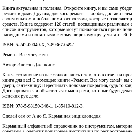
Книга актуальная и полезная. Откройте книгу, и вы сами убед
ремонт в доме. Другим, для кого ремонт — хобби, доставит н
своим опытом и небольшими хитростями, которые позволяют 
средств. Книга содержит 120 статей, посвященных различным а
список инструментов, которые могут понадобиться при выполн
наглядными и понятными самому широкому кругу читателей. И
ISBN: 5-242-00049-X, 3-89367-049-1.
Ремонт. Все могу сама.
Автор: Элисон Дженкинс.
Как часто многие из нас сталкивались с тем, что в ответ на пр
книга для вас! С помощью книги «Ремонт. Все могу сама!» вы
двери, сантехнику; Перестилать половые покрытия, будь то ко
Договариваться и объясняться с мастерами, которые будут дела
женских рук дело.
ISBN: 978-5-98150-348-1, 1-85410-812-3.
Сделай сам от А до Я. Карманная энциклопедия.
Карманный алфавитный справочник по инструментам, матери
советами. Содержит пошаговые инструкции по распространенн