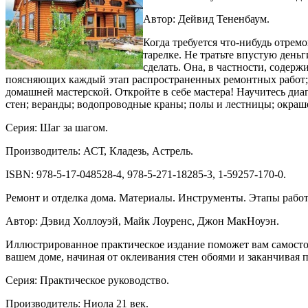
Автор: Дейвид Тененбаум.
Когда требуется что-нибудь отрем
тарелке. Не тратьте впустую день
сделать. Она, в частности, содерж
поясняющих каждый этап распространенных ремонтных работ; н
домашней мастерской. Откройте в себе мастера! Научитесь диа
стен; веранды; водопроводные краны; полы и лестницы; окраш
Серия: Шаг за шагом.
Производитель: АСТ, Кладезь, Астрель.
ISBN: 978-5-17-048528-4, 978-5-271-18285-3, 1-59257-170-0.
Ремонт и отделка дома. Материалы. Инструменты. Этапы рабо
Автор: Дэвид Холлоуэй, Майк Лоуренс, Джон МакНоуэн.
Иллюстрированное практическое издание поможет вам самостоя
вашем доме, начиная от оклеивания стен обоями и заканчивая 
Серия: Практическое руководство.
Производитель: Ниола 21 век.