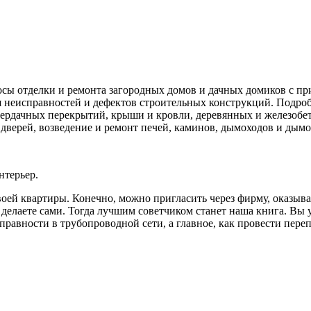
сы отделки и ремонта загородных домов и дачных домиков с п
 неисправностей и дефектов строительных конструкций. Подро
 чердачных перекрытий, крыши и кровли, деревянных и железоб
 дверей, возведение и ремонт печей, каминов, дымоходов и дымо
нтерьер.
оей квартиры. Конечно, можно пригласить через фирму, оказыва
елаете сами. Тогда лучшим советчиком станет наша книга. Вы у
справности в трубопроводной сети, а главное, как провести пе