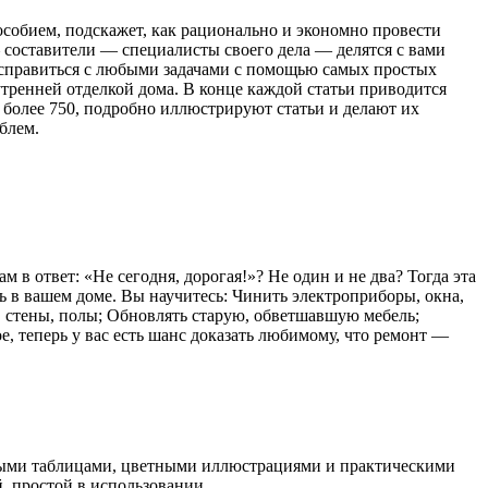
особием, подскажет, как рационально и экономно провести
 составители — специалисты своего дела — делятся с вами
справиться с любыми задачами с помощью самых простых
утренней отделкой дома. В конце каждой статьи приводится
 более 750, подробно иллюстрируют статьи и делают их
блем.
 в ответ: «Не сегодня, дорогая!»? Не один и не два? Тогда эта
 в вашем доме. Вы научитесь: Чинить электроприборы, окна,
, стены, полы; Обновлять старую, обветшавшую мебель;
е, теперь у вас есть шанс доказать любимому, что ремонт —
ными таблицами, цветными иллюстрациями и практическими
 простой в использовании.