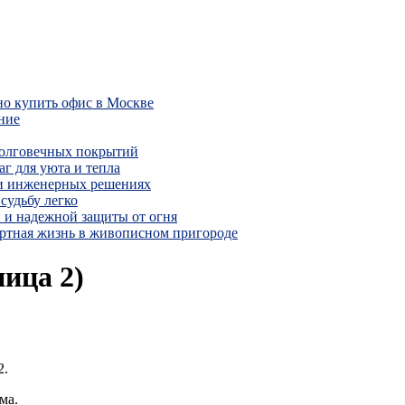
но купить офис в Москве
ние
долговечных покрытий
г для уюта и тепла
 и инженерных решениях
судьбу легко
 и надежной защиты от огня
ртная жизнь в живописном пригороде
ица 2)
2.
ма.