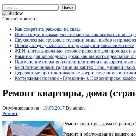
Найти:
Свежие новости
Как сократить расходы на связь
Инвестиции в коммерческие метры: как выбрать и выгод
Двухколесные грузовые тележки: виды, выбор и примене
Почему люди улыбаются по‑другому в правильном свете
ЖБИ плиты дорожные: готовое решение для прочных и 
Камины для загородного дома: как выбрать идеальный оча
Применение стержня из полипропилена в декоративных
Бесплатное онлайн гадание на картах Таро: узнавай свою 
Деревянные противопожарные двери: сочетание эстетики
Коттеджный поселок «Гармония» в Новосибирске: комфо
Ремонт квартиры, дома (стран
Опубликовано на :
19.05.2017
By
admin
Ремонт
Ремонт квартиры, дома (страница 
Ремонт и обслуживание вашего до