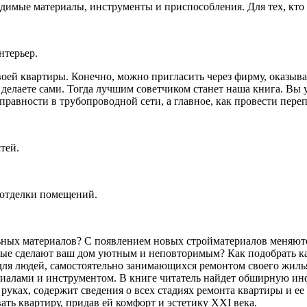
имые материалы, инструменты и приспособления. Для тех, кто 
нтерьер.
оей квартиры. Конечно, можно пригласить через фирму, оказыва
елаете сами. Тогда лучшим советчиком станет наша книга. Вы у
справности в трубопроводной сети, а главное, как провести пе
тей.
 отделки помещений.
ьных материалов? С появлением новых стройматериалов меняются
орые сделают ваш дом уютным и неповторимым? Как подобрать к
ля людей, самостоятельно занимающихся ремонтом своего жилья, 
иалами и инструментом. В книге читатель найдет обширную ин
уках, содержит сведения о всех стадиях ремонта квартиры и ее 
ать квартиру, придав ей комфорт и эстетику XXI века.