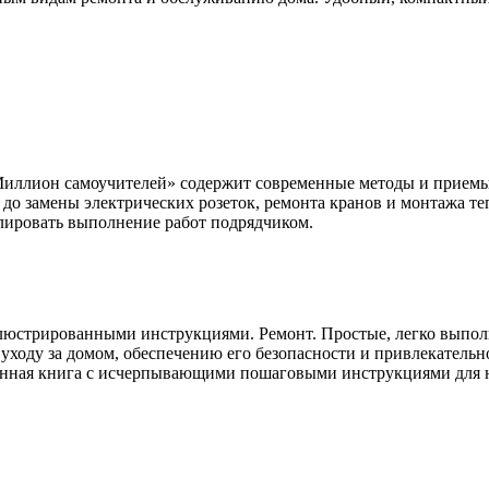
иллион самоучителей» содержит современные методы и приемы 
до замены электрических розеток, ремонта кранов и монтажа теп
олировать выполнение работ подрядчиком.
юстрированными инструкциями. Ремонт. Простые, легко выполн
уходу за домом, обеспечению его безопасности и привлекатель
енная книга с исчерпывающими пошаговыми инструкциями для не