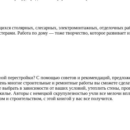
щихся столярных, слесарных, электромонтажных, отделочных ра
рами. Работа по дому — тоже творчество, которое развивает ин
ьной перестройки? С помощью советов и рекомендаций, предложе
нь многие строительные и ремонтные работы вы сможете сделат
е выбрать в зависимости от ваших условий, утеплить стены, пр
илье. Авторы с немецкой скрупулезностью учли все мелочи впл
м и строительством, с этой книгой у вас все получится.