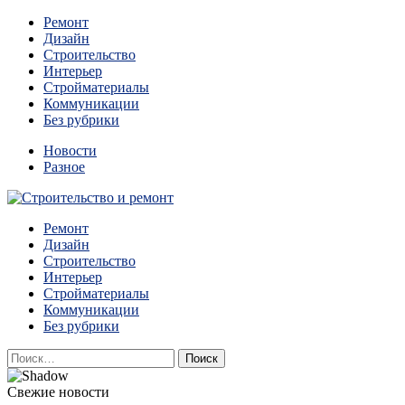
Перейти
Ремонт
к
Дизайн
содержимому
Строительство
Интерьер
Стройматериалы
Коммуникации
Без рубрики
Новости
Разное
Квартиры и дома, в которых живут разные люди, очень
Ремонт
Строительство и ремонт
отличаются между собой.
Дизайн
Строительство
Интерьер
Стройматериалы
Коммуникации
Без рубрики
Найти:
Свежие новости