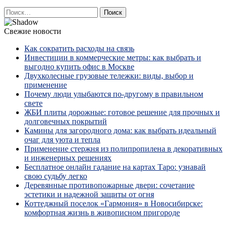
Найти:
Свежие новости
Как сократить расходы на связь
Инвестиции в коммерческие метры: как выбрать и
выгодно купить офис в Москве
Двухколесные грузовые тележки: виды, выбор и
применение
Почему люди улыбаются по‑другому в правильном
свете
ЖБИ плиты дорожные: готовое решение для прочных и
долговечных покрытий
Камины для загородного дома: как выбрать идеальный
очаг для уюта и тепла
Применение стержня из полипропилена в декоративных
и инженерных решениях
Бесплатное онлайн гадание на картах Таро: узнавай
свою судьбу легко
Деревянные противопожарные двери: сочетание
эстетики и надежной защиты от огня
Коттеджный поселок «Гармония» в Новосибирске:
комфортная жизнь в живописном пригороде