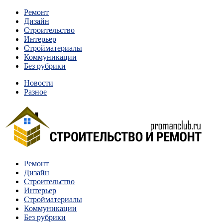
Перейти
Ремонт
к
Дизайн
содержимому
Строительство
Интерьер
Стройматериалы
Коммуникации
Без рубрики
Новости
Разное
Квартиры и дома, в которых живут разные люди, очень
Ремонт
Строительство и ремонт
отличаются между собой.
Дизайн
Строительство
Интерьер
Стройматериалы
Коммуникации
Без рубрики