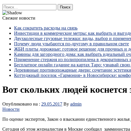
Найти:
Свежие новости
Как сократить расходы на связь
Инвестиции в коммерческие метры: как выбрать и выгод
Двухколесные грузовые тележки: виды, выбор и примене
Почему люди улыбаются по‑другому в правильном свете
ЖБИ плиты дорожные: готовое решение для прочных и 
Камины для загородного дома: как выбрать идеальный оча
Применение стержня из полипропилена в декоративных
Бесплатное онлайн гадание на картах Таро: узнавай свою 
Деревянные противопожарные двери: сочетание эстетики
Коттеджный поселок «Гармония» в Новосибирске: комфо
Вот скольких людей коснется
Опубликовано на :
29.05.2017
By
admin
Новости
По оценке экспертов, Закон о взыскании единственного жилья 
Сегодня об этом журналистам в Москве сообщил замминистра 