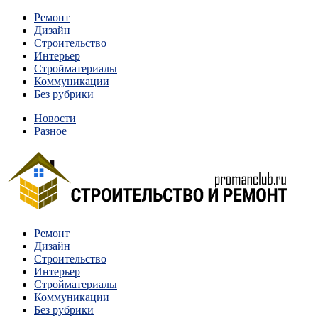
Перейти
Ремонт
к
Дизайн
содержимому
Строительство
Интерьер
Стройматериалы
Коммуникации
Без рубрики
Новости
Разное
Квартиры и дома, в которых живут разные люди, очень отлича
Ремонт
Строительство и ремонт
Дизайн
Строительство
Интерьер
Стройматериалы
Коммуникации
Без рубрики