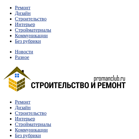
Перейти
Ремонт
к
Дизайн
содержимому
Строительство
Интерьер
Стройматериалы
Коммуникации
Без рубрики
Новости
Разное
Квартиры и дома, в которых живут разные люди, очень
Ремонт
Строительство и ремонт
отличаются между собой.
Дизайн
Строительство
Интерьер
Стройматериалы
Коммуникации
Без рубрики