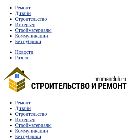
Перейти
Ремонт
к
Дизайн
содержимому
Строительство
Интерьер
Стройматериалы
Коммуникации
Без рубрики
Новости
Разное
Квартиры и дома, в которых живут разные люди, очень
Ремонт
Строительство и ремонт
отличаются между собой.
Дизайн
Строительство
Интерьер
Стройматериалы
Коммуникации
Без рубрики