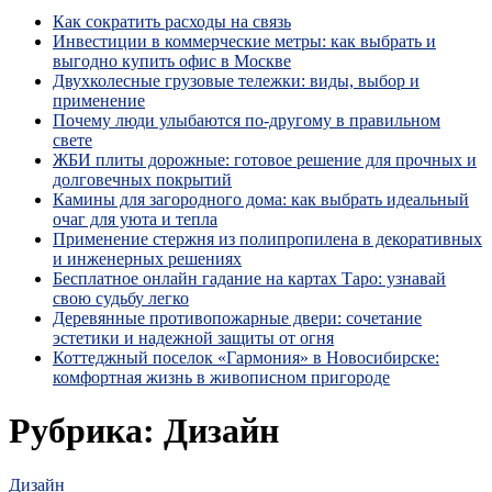
Как сократить расходы на связь
Инвестиции в коммерческие метры: как выбрать и
выгодно купить офис в Москве
Двухколесные грузовые тележки: виды, выбор и
применение
Почему люди улыбаются по‑другому в правильном
свете
ЖБИ плиты дорожные: готовое решение для прочных и
долговечных покрытий
Камины для загородного дома: как выбрать идеальный
очаг для уюта и тепла
Применение стержня из полипропилена в декоративных
и инженерных решениях
Бесплатное онлайн гадание на картах Таро: узнавай
свою судьбу легко
Деревянные противопожарные двери: сочетание
эстетики и надежной защиты от огня
Коттеджный поселок «Гармония» в Новосибирске:
комфортная жизнь в живописном пригороде
Рубрика:
Дизайн
Дизайн