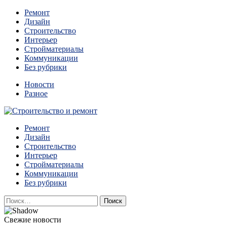
Перейти
Ремонт
к
Дизайн
содержимому
Строительство
Интерьер
Стройматериалы
Коммуникации
Без рубрики
Новости
Разное
Квартиры и дома, в которых живут разные люди, очень
Ремонт
Строительство и ремонт
отличаются между собой.
Дизайн
Строительство
Интерьер
Стройматериалы
Коммуникации
Без рубрики
Найти:
Свежие новости