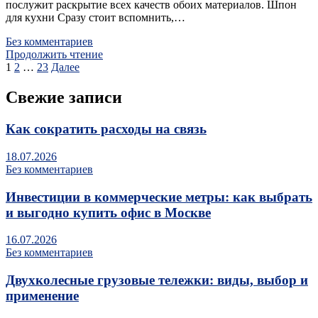
послужит раскрытие всех качеств обоих материалов. Шпон
для кухни Сразу стоит вспомнить,…
Без комментариев
Продолжить чтение
Пагинация
1
2
…
23
Далее
записей
Свежие записи
Как сократить расходы на связь
18.07.2026
Без комментариев
Инвестиции в коммерческие метры: как выбрать
и выгодно купить офис в Москве
16.07.2026
Без комментариев
Двухколесные грузовые тележки: виды, выбор и
применение