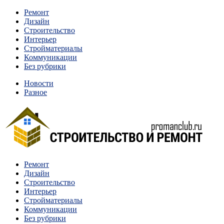
Перейти
Ремонт
к
Дизайн
содержимому
Строительство
Интерьер
Стройматериалы
Коммуникации
Без рубрики
Новости
Разное
Квартиры и дома, в которых живут разные люди, очень
Ремонт
Строительство и ремонт
отличаются между собой.
Дизайн
Строительство
Интерьер
Стройматериалы
Коммуникации
Без рубрики