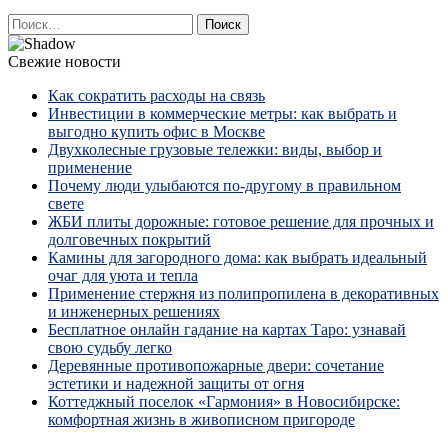
Найти:
Свежие новости
Как сократить расходы на связь
Инвестиции в коммерческие метры: как выбрать и
выгодно купить офис в Москве
Двухколесные грузовые тележки: виды, выбор и
применение
Почему люди улыбаются по‑другому в правильном
свете
ЖБИ плиты дорожные: готовое решение для прочных и
долговечных покрытий
Камины для загородного дома: как выбрать идеальный
очаг для уюта и тепла
Применение стержня из полипропилена в декоративных
и инженерных решениях
Бесплатное онлайн гадание на картах Таро: узнавай
свою судьбу легко
Деревянные противопожарные двери: сочетание
эстетики и надежной защиты от огня
Коттеджный поселок «Гармония» в Новосибирске:
комфортная жизнь в живописном пригороде