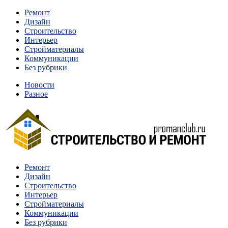
Перейти
Ремонт
к
Дизайн
содержимому
Строительство
Интерьер
Стройматериалы
Коммуникации
Без рубрики
Новости
Разное
Квартиры и дома, в которых живут разные люди, очень
Ремонт
Строительство и ремонт
отличаются между собой.
Дизайн
Строительство
Интерьер
Стройматериалы
Коммуникации
Без рубрики