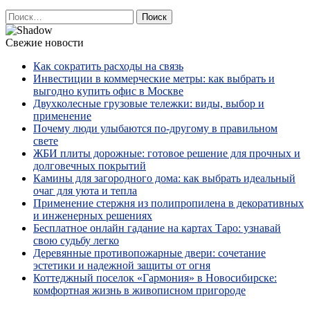
Найти:
Свежие новости
Как сократить расходы на связь
Инвестиции в коммерческие метры: как выбрать и
выгодно купить офис в Москве
Двухколесные грузовые тележки: виды, выбор и
применение
Почему люди улыбаются по‑другому в правильном
свете
ЖБИ плиты дорожные: готовое решение для прочных и
долговечных покрытий
Камины для загородного дома: как выбрать идеальный
очаг для уюта и тепла
Применение стержня из полипропилена в декоративных
и инженерных решениях
Бесплатное онлайн гадание на картах Таро: узнавай
свою судьбу легко
Деревянные противопожарные двери: сочетание
эстетики и надежной защиты от огня
Коттеджный поселок «Гармония» в Новосибирске:
комфортная жизнь в живописном пригороде