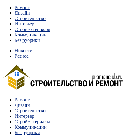
Перейти
Ремонт
к
Дизайн
содержимому
Строительство
Интерьер
Стройматериалы
Коммуникации
Без рубрики
Новости
Разное
Квартиры и дома, в которых живут разные люди, очень
Ремонт
Строительство и ремонт
отличаются между собой.
Дизайн
Строительство
Интерьер
Стройматериалы
Коммуникации
Без рубрики