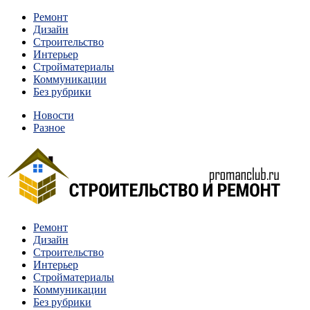
Перейти
Ремонт
к
Дизайн
содержимому
Строительство
Интерьер
Стройматериалы
Коммуникации
Без рубрики
Новости
Разное
Квартиры и дома, в которых живут разные люди, очень
Ремонт
Строительство и ремонт
отличаются между собой.
Дизайн
Строительство
Интерьер
Стройматериалы
Коммуникации
Без рубрики