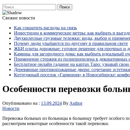
Найти:
Свежие новости
Как сократить расходы на связь
Инвестиции в коммерческие метры: как выбрать и выгод
Двухколесные грузовые тележки: виды, выбор и примене
Почему люди улыбаются по‑другому в правильном свете
ЖБИ плиты дорожные: готовое решение для прочных и 
Камины для загородного дома: как выбрать идеальный оча
Применение стержня из полипропилена в декоративных
Бесплатное онлайн гадание на картах Таро: узнавай свою 
Деревянные противопожарные двери: сочетание эстетики
Коттеджный поселок «Гармония» в Новосибирске: комфо
Особенности перевозки больн
Опубликовано на :
13.09.2024
By
Author
Новости
Перевозка больных из больницы в больницу требует особого по
рассмотрим некоторые особенности такой перевозки.