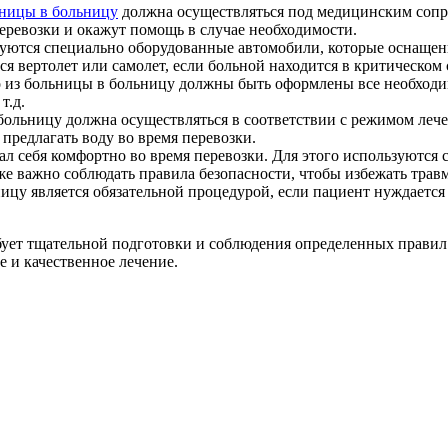
ьницы в больницу
должна осуществляться под медицинским сопро
перевозки и окажут помощь в случае необходимости.
зуются специально оборудованные автомобили, которые оснащ
я вертолет или самолет, если больной находится в критическом
 из больницы в больницу должны быть оформлены все необходим
т.д.
больницу должна осуществляться в соответствии с режимом лече
 предлагать воду во время перевозки.
ал себя комфортно во время перевозки. Для этого используются
е важно соблюдать правила безопасности, чтобы избежать трав
ницу является обязательной процедурой, если пациент нуждается
бует тщательной подготовки и соблюдения определенных правил.
е и качественное лечение.