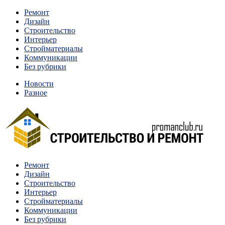
Перейти
Ремонт
к
Дизайн
содержимому
Строительство
Интерьер
Стройматериалы
Коммуникации
Без рубрики
Новости
Разное
Квартиры и дома, в которых живут разные люди, очень отлича
Ремонт
Строительство и ремонт
Дизайн
Строительство
Интерьер
Стройматериалы
Коммуникации
Без рубрики