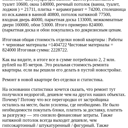
туалет 10600, окна 140000, реечный потолок (ванна, туалет,
лоджия ) = 21711, плитка + керамогранит = 74200, столешница
из иск.камня в ванной 40800, потолок натяжной 77500,
входная дверь 46000, паркетная доска 133000, межкомнатные
двери 160000, обои 53000. Итого примерно 824000.
(паркетная доска и обои покупались по докризисным ценам.
Итоговая общая стоимость отделки новой квартиры : Работы
+ черновые материалы =1404722 Чистовые материалы =
824000 Итоговая сумма: 2228722.
Как вы видите, в итоге все в сумме потребовало 2, 2 млн.
рублей на 85 метров. Это реальная стоимость ремонта
квартиры. если вы решили его делать в пустой новостройке.
Ремонт в новой квартире без отделки и статистика.
На основании статистики хочется сказать, что ремонт тут
получился недорогой, дешевле чем на других наших объектах.
Почему? Потому что все перегородки от застройщика
остались на месте, были усилены, где необходимо. Не было
необходимости покупать блоки, платить за доставку, платить
за разгрузку — это снизило финансовые затраты. Также
натяжной потолок всегда выходит дешевле, чем
гипсокартонный / штукатуренный / фигурный. Также