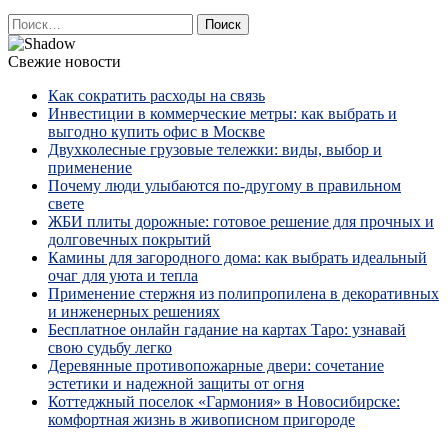
Найти:
Свежие новости
Как сократить расходы на связь
Инвестиции в коммерческие метры: как выбрать и
выгодно купить офис в Москве
Двухколесные грузовые тележки: виды, выбор и
применение
Почему люди улыбаются по‑другому в правильном
свете
ЖБИ плиты дорожные: готовое решение для прочных и
долговечных покрытий
Камины для загородного дома: как выбрать идеальный
очаг для уюта и тепла
Применение стержня из полипропилена в декоративных
и инженерных решениях
Бесплатное онлайн гадание на картах Таро: узнавай
свою судьбу легко
Деревянные противопожарные двери: сочетание
эстетики и надежной защиты от огня
Коттеджный поселок «Гармония» в Новосибирске:
комфортная жизнь в живописном пригороде