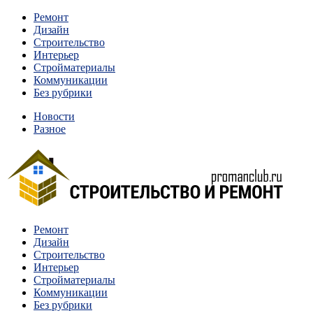
Перейти
Ремонт
к
Дизайн
содержимому
Строительство
Интерьер
Стройматериалы
Коммуникации
Без рубрики
Новости
Разное
Квартиры и дома, в которых живут разные люди, очень
Ремонт
Строительство и ремонт
отличаются между собой.
Дизайн
Строительство
Интерьер
Стройматериалы
Коммуникации
Без рубрики