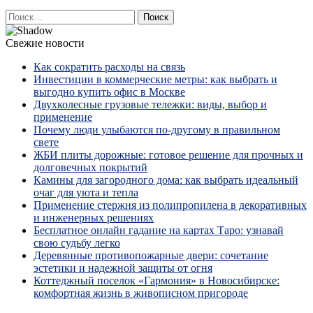
Найти:
Свежие новости
Как сократить расходы на связь
Инвестиции в коммерческие метры: как выбрать и
выгодно купить офис в Москве
Двухколесные грузовые тележки: виды, выбор и
применение
Почему люди улыбаются по‑другому в правильном
свете
ЖБИ плиты дорожные: готовое решение для прочных и
долговечных покрытий
Камины для загородного дома: как выбрать идеальный
очаг для уюта и тепла
Применение стержня из полипропилена в декоративных
и инженерных решениях
Бесплатное онлайн гадание на картах Таро: узнавай
свою судьбу легко
Деревянные противопожарные двери: сочетание
эстетики и надежной защиты от огня
Коттеджный поселок «Гармония» в Новосибирске:
комфортная жизнь в живописном пригороде