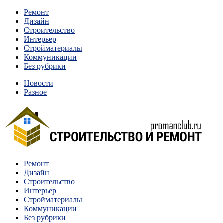
Перейти
Ремонт
к
Дизайн
содержимому
Строительство
Интерьер
Стройматериалы
Коммуникации
Без рубрики
Новости
Разное
Квартиры и дома, в которых живут разные люди, очень
Ремонт
Строительство и ремонт
отличаются между собой.
Дизайн
Строительство
Интерьер
Стройматериалы
Коммуникации
Без рубрики