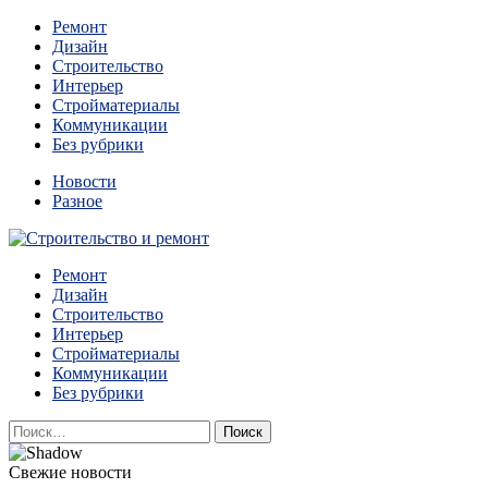
Перейти
Ремонт
к
Дизайн
содержимому
Строительство
Интерьер
Стройматериалы
Коммуникации
Без рубрики
Новости
Разное
Квартиры и дома, в которых живут разные люди, очень
Ремонт
Строительство и ремонт
отличаются между собой.
Дизайн
Строительство
Интерьер
Стройматериалы
Коммуникации
Без рубрики
Найти:
Свежие новости