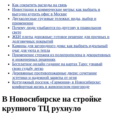
Как сократить расходы на связь
Инвестиции в коммерческие метры: как выбрать и
выгодно купить офис в Москве
Двухколесные грузовые тележки: виды, выбор и
применение
Почему люди улыбаются по‑другому в правильном
свете
ЖБИ плиты дорожные: готовое решение для прочных и
долговечных покрытий
Камины для загородного дома: как выбрать идеальный
очаг для уюта и тепла
Применение стержня из полипропилена в декоративных
и инженерных решениях
Бесплатное онлайн гадание на картах Таро: узнавай
свою судьбу легко
Деревянные противопожарные двери: сочетание
эстетики и надежной защиты от огня
Коттеджный поселок «Гармония» в Новосибирске:
комфортная жизнь в живописном пригороде
В Новосибирске на стройке
крупного ТЦ рухнуло