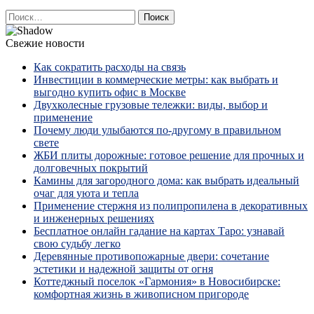
Найти:
Свежие новости
Как сократить расходы на связь
Инвестиции в коммерческие метры: как выбрать и
выгодно купить офис в Москве
Двухколесные грузовые тележки: виды, выбор и
применение
Почему люди улыбаются по‑другому в правильном
свете
ЖБИ плиты дорожные: готовое решение для прочных и
долговечных покрытий
Камины для загородного дома: как выбрать идеальный
очаг для уюта и тепла
Применение стержня из полипропилена в декоративных
и инженерных решениях
Бесплатное онлайн гадание на картах Таро: узнавай
свою судьбу легко
Деревянные противопожарные двери: сочетание
эстетики и надежной защиты от огня
Коттеджный поселок «Гармония» в Новосибирске:
комфортная жизнь в живописном пригороде