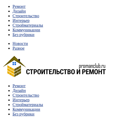
Перейти
Ремонт
к
Дизайн
содержимому
Строительство
Интерьер
Стройматериалы
Коммуникации
Без рубрики
Новости
Разное
Квартиры и дома, в которых живут разные люди, очень
Ремонт
Строительство и ремонт
отличаются между собой.
Дизайн
Строительство
Интерьер
Стройматериалы
Коммуникации
Без рубрики