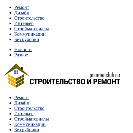
Перейти
Ремонт
к
Дизайн
содержимому
Строительство
Интерьер
Стройматериалы
Коммуникации
Без рубрики
Новости
Разное
Квартиры и дома, в которых живут разные люди, очень
Ремонт
Строительство и ремонт
отличаются между собой.
Дизайн
Строительство
Интерьер
Стройматериалы
Коммуникации
Без рубрики