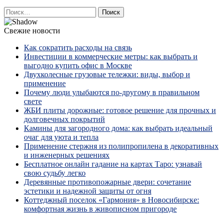
Найти:
Свежие новости
Как сократить расходы на связь
Инвестиции в коммерческие метры: как выбрать и
выгодно купить офис в Москве
Двухколесные грузовые тележки: виды, выбор и
применение
Почему люди улыбаются по‑другому в правильном
свете
ЖБИ плиты дорожные: готовое решение для прочных и
долговечных покрытий
Камины для загородного дома: как выбрать идеальный
очаг для уюта и тепла
Применение стержня из полипропилена в декоративных
и инженерных решениях
Бесплатное онлайн гадание на картах Таро: узнавай
свою судьбу легко
Деревянные противопожарные двери: сочетание
эстетики и надежной защиты от огня
Коттеджный поселок «Гармония» в Новосибирске:
комфортная жизнь в живописном пригороде