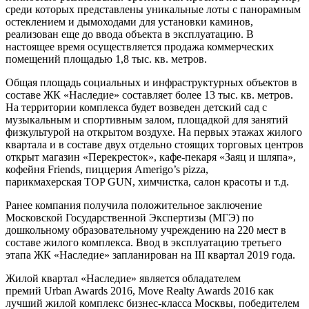
среди которых представлены уникальные лоты с панорамным
остеклением и дымоходами для установки каминов,
реализован еще до ввода объекта в эксплуатацию. В
настоящее время осуществляется продажа коммерческих
помещений площадью 1,8 тыс. кв. метров.
Общая площадь социальных и инфраструктурных объектов в
составе ЖК «Наследие» составляет более 13 тыс. кв. метров.
На территории комплекса будет возведен детский сад с
музыкальным и спортивным залом, площадкой для занятий
физкультурой на открытом воздухе. На первых этажах жилого
квартала и в составе двух отдельно стоящих торговых центров
открыт магазин «Перекресток», кафе-пекаря «Заяц и шляпа»,
кофейня Friends, пиццерия Amerigo’s pizza,
парикмахерская TOP GUN, химчистка, салон красоты и т.д.
Ранее компания получила положительное заключение
Московской Государственной Экспертизы (МГЭ) по
дошкольному образовательному учреждению на 220 мест в
составе жилого комплекса. Ввод в эксплуатацию третьего
этапа ЖК «Наследие» запланирован на III квартал 2019 года.
Жилой квартал «Наследие» является обладателем
премий Urban Awards 2016, Move Realty Awards 2016 как
лучший жилой комплекс бизнес-класса Москвы, победителем