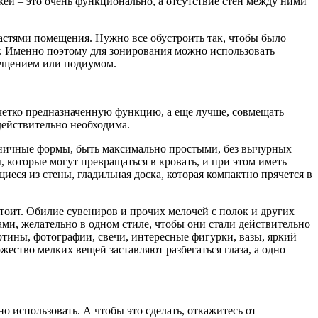
ей – это очень функционально, а отсутствие стен между ними
астями помещения. Нужно все обустроить так, чтобы было
ту. Именно поэтому для зонирования можно использовать
вещением или подиумом.
 четко предназначенную функцию, а еще лучше, совмещать
действительно необходима.
коничные формы, быть максимально простыми, без вычурных
, которые могут превращаться в кровать, и при этом иметь
еся из стены, гладильная доска, которая компактно прячется в
стоит. Обилие сувениров и прочих мелочей с полок и других
ми, желательно в одном стиле, чтобы они стали действительно
тины, фотографии, свечи, интересные фигурки, вазы, яркий
ество мелких вещей заставляют разбегаться глаза, а одно
о использовать. А чтобы это сделать, откажитесь от