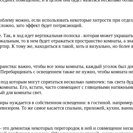
облему можно, если использовать некоторые хитрости при отдел
есложно, зато эффект будет потрясающий.
. Так, в ход идет вертикальная полоска . которая может украшат
альным, то в нем будет отражаться пространство комнаты, а знач
ртир. К тому же, находиться в такой, хоть и визуально, но более
анства: важно, чтобы все зоны комнаты, каждый уголок был дос
. Перебарщивать с освещением также не нужно, чтобы комната н
д которым могут спрятаться несколько лампочек: так света буде
комнаты. Его, кстати, часто совмещают с глянцевыми натяжными
ый для комнаты свет.
ртиры нуждается в собственном освещении: в гостиной. наприме
евизором. То же самое касается спальни, прихожей, кухни, ванн
это демонтаж некоторых перегородок в ней и совмещение нескол