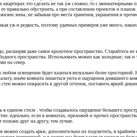
х квартирах это сделать не так уж сложно, то с миниатюрными п
 ее правильно обустроить, а при составлении проектов и плано
жизни зоны, не забывая про места хранения, украшения и прочи
такая уж и редкость, поэтому удачных примеров уже много, нак
до, расширяя даже самое крохотное пространство. Старайтесь не
бодного пространства. Использовать можно как холодные, так и
ми на север.
и любом освещении будет казаться визуально более просторной.
 палату, иначе комната лишиться уюта и ощущения домашнего ко
з стен можно покрасить в другой оттенок, поставить яркий дива
в едином стиле . чтобы создавалось ощущение большего простра
тие: идеально, если в комнатах, прихожей и прочих пространст
т похожи друг на другу, тем лучше.
в можно создать арки, дополнительно их подсветить, в крайнем 
седних помещений, и в целом она будет казаться несколько больш