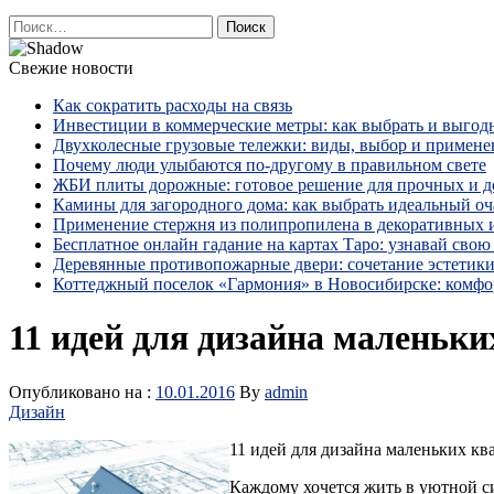
Найти:
Свежие новости
Как сократить расходы на связь
Инвестиции в коммерческие метры: как выбрать и выгод
Двухколесные грузовые тележки: виды, выбор и примене
Почему люди улыбаются по‑другому в правильном свете
ЖБИ плиты дорожные: готовое решение для прочных и 
Камины для загородного дома: как выбрать идеальный оча
Применение стержня из полипропилена в декоративных
Бесплатное онлайн гадание на картах Таро: узнавай свою 
Деревянные противопожарные двери: сочетание эстетики
Коттеджный поселок «Гармония» в Новосибирске: комфо
11 идей для дизайна маленьки
Опубликовано на :
10.01.2016
By
admin
Дизайн
11 идей для дизайна маленьких кв
Каждому хочется жить в уютной си