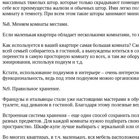
массивных тяжелых штор. которые только скрадывают помещен
себе все преимущества жалюзи и обычных штор. Ими легко пол
комнату в темноту. При всем этом такие шторы занимают мини
№8. Меняем комнаты местами.
Если маленькая квартира обладает несколькими комнатами, то 
Как используется в вашей квартире самая большая комната? Ско
всей семьей собираетесь в гостиной, а вынуждены ютиться в
перенести в самую просторную комнату из всех, и там же обору
зонирования, используя подиум и т.д.
Кстати, использование подиумов в интерьере – очень интересн
функциональность, ведь под этим подиумом можно организова
№9. Правильное хранение.
Французы и итальянцы стали уже настоящими мастерами в обус
туалете, над диваном в гостиной. Благодаря этому полезные в
Встроенная система хранения – еще один способ сохранить по
разных предметов. Для каждой комнаты нужно подбирать свою с
пространство. Шкафе-купе лучше выбирать с зеркальной или о
Во многих квартирах, в т.ч. маленьких, вся мебель расположе