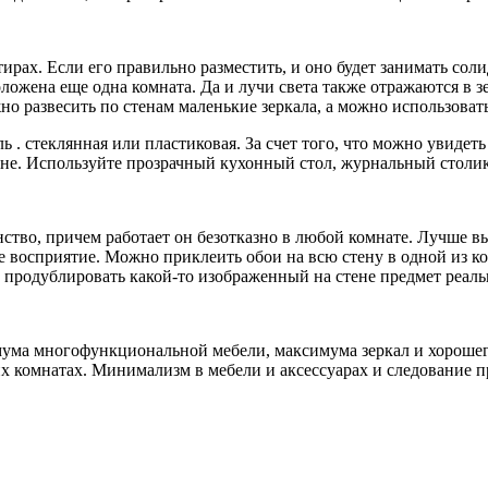
тирах. Если его правильно разместить, и оно будет занимать со
оложена еще одна комната. Да и лучи света также отражаются в з
но развесить по стенам маленькие зеркала, а можно использоват
. стеклянная или пластиковая. За счет того, что можно увидеть 
не. Используйте прозрачный кухонный стол, журнальный столик. 
тво, причем работает он безотказно в любой комнате. Лучше в
ое восприятие. Можно приклеить обои на всю стену в одной из 
продублировать какой-то изображенный на стене предмет реальны
мума многофункциональной мебели, максимума зеркал и хорошег
них комнатах. Минимализм в мебели и аксессуарах и следование