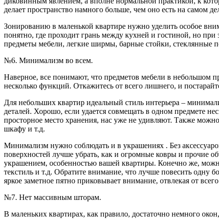
диковинным явлением, а вполне нормальной практикой, к кото
делает пространство намного больше, чем оно есть на самом де
Зонированию в маленькой квартире нужно уделить особое вним
понятно, где проходит грань между кухней и гостиной, но при 
предметы мебели, легкие ширмы, барные стойки, стеклянные п
№6. Минимализм во всем.
Наверное, все понимают, что предметов мебели в небольшом п
несколько функций. Откажитесь от всего лишнего, и постарайт
Для небольших квартир идеальный стиль интерьера – минимал
деталей. Хорошо, если удается совмещать в одном предмете не
просторное место хранения, нас уже не удивляют. Также можно
шкафу и т.д.
Минимализм нужно соблюдать и в украшениях . Без аксессуаров
поверхностей лучше убрать, как и огромные ковры и прочие о
украшением, особенностью вашей квартиры. Конечно же, можно
текстиль и т.д. Обратите внимание, что лучше повесить одну б
яркое заметное пятно приковывает внимание, отвлекая от всего
№7. Нет массивным шторам.
В маленьких квартирах, как правило, достаточно немного окон