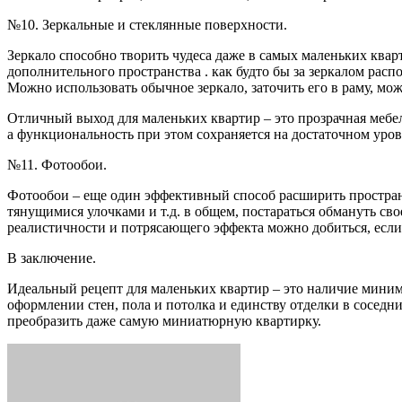
№10. Зеркальные и стеклянные поверхности.
Зеркало способно творить чудеса даже в самых маленьких квар
дополнительного пространства . как будто бы за зеркалом расп
Можно использовать обычное зеркало, заточить его в раму, мож
Отличный выход для маленьких квартир – это прозрачная мебель 
а функциональность при этом сохраняется на достаточном уров
№11. Фотообои.
Фотообои – еще один эффективный способ расширить пространс
тянущимися улочками и т.д. в общем, постараться обмануть св
реалистичности и потрясающего эффекта можно добиться, если 
В заключение.
Идеальный рецепт для маленьких квартир – это наличие мини
оформлении стен, пола и потолка и единству отделки в сосед
преобразить даже самую миниатюрную квартирку.