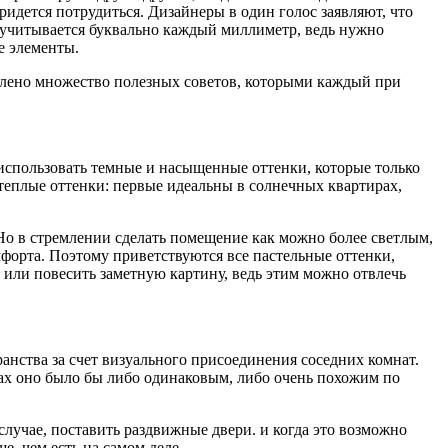
ридется потрудиться. Дизайнеры в один голос заявляют, что
в учитывается буквально каждый миллиметр, ведь нужно
е элементы.
оплено множество полезных советов, которыми каждый при
 использовать темные и насыщенные оттенки, которые только
 теплые оттенки: первые идеальны в солнечных квартирах,
 Но в стремлении сделать помещение как можно более светлым,
мфорта. Поэтому приветствуются все пастельные оттенки,
н или повесить заметную картину, ведь этим можно отвлечь
нства за счет визуального присоединения соседних комнат.
вах оно было бы либо одинаковым, либо очень похожим по
случае, поставить раздвижные двери. и когда это возможно
е, чем есть на самом деле.