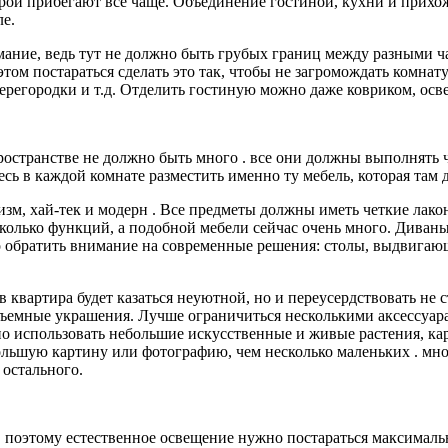
рой прибегают все чаще. Объединение гостиной, кухни и прихож
ле.
ание, ведь тут не должно быть грубых границ между разными ч
этом постараться сделать это так, чтобы не загромождать комна
ерегородки и т.д. Отделить гостиную можно даже ковриком, ос
ространстве не должно быть много . все они должны выполнять
есь в каждой комнате разместить именно ту мебель, которая там 
изм, хай-тек и модерн . Все предметы должны иметь четкие ла
сколько функций, а подобной мебели сейчас очень много. Диваны
 обратить внимание на современные решения: столы, выдвигающи
 квартира будет казаться неуютной, но и переусердствовать не 
бъемные украшения. Лучше ограничиться несколькими аксессуара
 использовать небольшие искусственные и живые растения, кар
ольшую картину или фотографию, чем несколько маленьких . множ
 остального.
, поэтому естественное освещение нужно постараться максимальн