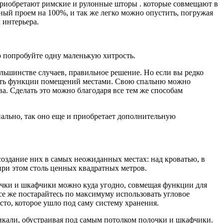
приобретают римские и рулонные шторы . которые совмещают в
ный проем на 100%, и так же легко можно опустить, погружая
 интерьера.
то попробуйте одну маленькую хитрость.
большинстве случаев, правильное решение. Но если вы редко
енять функции помещений местами. Свою спальню можно
ва. Сделать это можно благодаря все тем же способам
нально, так оно еще и приобретает дополнительную
создание них в самых неожиданных местах: над кроватью, в
при этом столь ценных квадратных метров.
лочки и шкафчики можно куда угодно, совмещая функции для
се же постарайтесь по максимуму использовать угловое
то, которое ушло под саму систему хранения.
ртикали, обустраивая под самым потолком полочки и шкафчики.