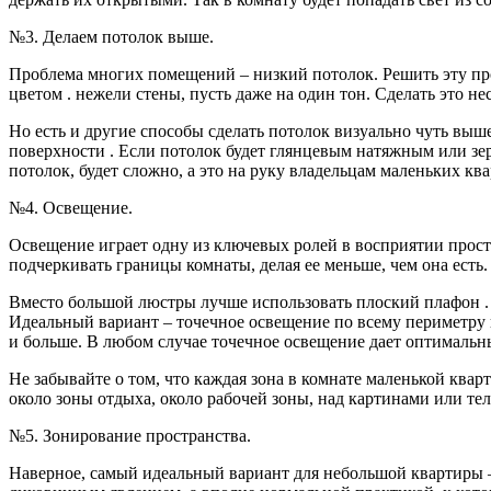
№3. Делаем потолок выше.
Проблема многих помещений – низкий потолок. Решить эту пр
цветом . нежели стены, пусть даже на один тон. Сделать это н
Но есть и другие способы сделать потолок визуально чуть выше
поверхности . Если потолок будет глянцевым натяжным или зерк
потолок, будет сложно, а это на руку владельцам маленьких ква
№4. Освещение.
Освещение играет одну из ключевых ролей в восприятии простр
подчеркивать границы комнаты, делая ее меньше, чем она есть
Вместо большой люстры лучше использовать плоский плафон . по
Идеальный вариант – точечное освещение по всему периметру 
и больше. В любом случае точечное освещение дает оптимальн
Не забывайте о том, что каждая зона в комнате маленькой ква
около зоны отдыха, около рабочей зоны, над картинами или тел
№5. Зонирование пространства.
Наверное, самый идеальный вариант для небольшой квартиры – 