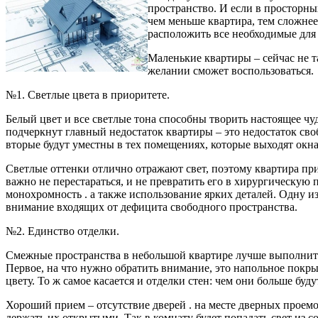
пространство. И если в просторны
чем меньше квартира,
тем сложнее
расположить все необходимые для 
Маленькие квартиры – сейчас не 
желании сможет воспользоваться.
№1. Светлые цвета в приоритете.
Белый цвет и все светлые тона способны творить настоящее чу
подчеркнут главный недостаток квартиры – это недостаток сво
вторые будут уместны в тех помещениях, которые выходят окна
Светлые оттенки отлично отражают свет, поэтому квартира пр
важно не перестараться, и не превратить его в хирургическую
монохромность . а также использование ярких деталей. Одну и
внимание входящих от дефицита свободного пространства.
№2. Единство отделки.
Смежные пространства в небольшой квартире лучше выполнить 
Первое, на что нужно обратить внимание, это напольное покры
цвету. То ж самое касается и отделки стен: чем они больше буду
Хороший прием – отсутствие дверей . на месте дверных проемо
держать их открытыми. Так в комнату будет попадать свет из со