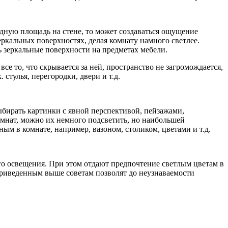
лидную площадь на стене, то может создаваться ощущение
еркальных поверхностях, делая комнату намного светлее.
ь зеркальные поверхности на предметах мебели.
все то, что скрывается за ней, пространство не загромождается,
стулья, перегородки, двери и т.д.
ыбирать картинки с явной перспективой, пейзажами,
комнат, можно их немного подсветить, но наибольшей
м в комнате, например, вазоном, столиком, цветами и т.д.
о освещения. При этом отдают предпочтение светлым цветам в
 приведенным выше советам позволят до неузнаваемости