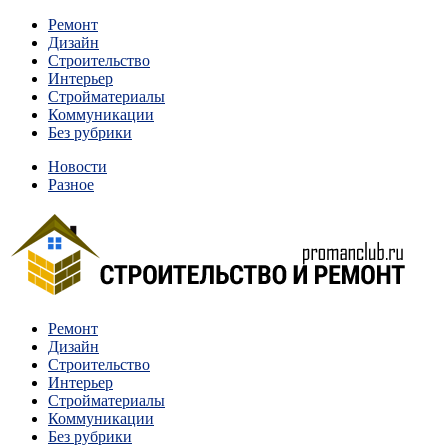
Перейти
Ремонт
к
Дизайн
содержимому
Строительство
Интерьер
Стройматериалы
Коммуникации
Без рубрики
Новости
Разное
Квартиры и дома, в которых живут разные люди, очень
Ремонт
Строительство и ремонт
отличаются между собой.
Дизайн
Строительство
Интерьер
Стройматериалы
Коммуникации
Без рубрики