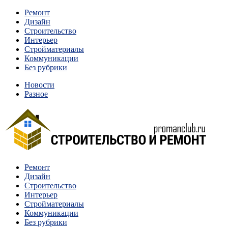
Перейти
Ремонт
к
Дизайн
содержимому
Строительство
Интерьер
Стройматериалы
Коммуникации
Без рубрики
Новости
Разное
Квартиры и дома, в которых живут разные люди, очень
Ремонт
Строительство и ремонт
отличаются между собой.
Дизайн
Строительство
Интерьер
Стройматериалы
Коммуникации
Без рубрики