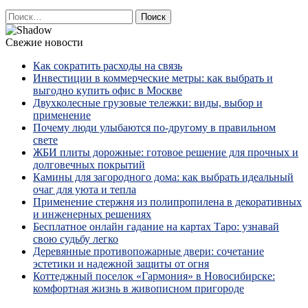
Найти:
Свежие новости
Как сократить расходы на связь
Инвестиции в коммерческие метры: как выбрать и
выгодно купить офис в Москве
Двухколесные грузовые тележки: виды, выбор и
применение
Почему люди улыбаются по‑другому в правильном
свете
ЖБИ плиты дорожные: готовое решение для прочных и
долговечных покрытий
Камины для загородного дома: как выбрать идеальный
очаг для уюта и тепла
Применение стержня из полипропилена в декоративных
и инженерных решениях
Бесплатное онлайн гадание на картах Таро: узнавай
свою судьбу легко
Деревянные противопожарные двери: сочетание
эстетики и надежной защиты от огня
Коттеджный поселок «Гармония» в Новосибирске:
комфортная жизнь в живописном пригороде