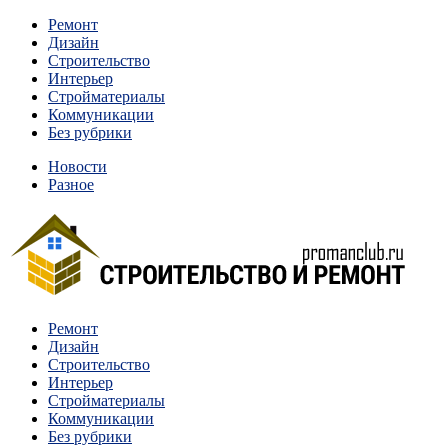
Перейти
Ремонт
к
Дизайн
содержимому
Строительство
Интерьер
Стройматериалы
Коммуникации
Без рубрики
Новости
Разное
Квартиры и дома, в которых живут разные люди, очень
Ремонт
Строительство и ремонт
отличаются между собой.
Дизайн
Строительство
Интерьер
Стройматериалы
Коммуникации
Без рубрики