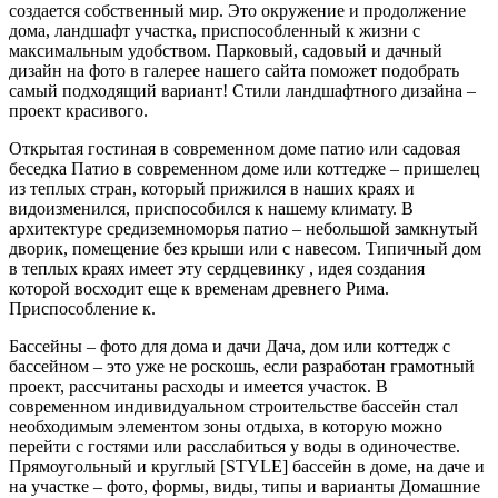
создается собственный мир. Это окружение и продолжение
дома, ландшафт участка, приспособленный к жизни с
максимальным удобством. Парковый, садовый и дачный
дизайн на фото в галерее нашего сайта поможет подобрать
самый подходящий вариант! Стили ландшафтного дизайна –
проект красивого.
Открытая гостиная в современном доме патио или садовая
беседка Патио в современном доме или коттедже – пришелец
из теплых стран, который прижился в наших краях и
видоизменился, приспособился к нашему климату. В
архитектуре средиземноморья патио – небольшой замкнутый
дворик, помещение без крыши или с навесом. Типичный дом
в теплых краях имеет эту сердцевинку , идея создания
которой восходит еще к временам древнего Рима.
Приспособление к.
Бассейны – фото для дома и дачи Дача, дом или коттедж с
бассейном – это уже не роскошь, если разработан грамотный
проект, рассчитаны расходы и имеется участок. В
современном индивидуальном строительстве бассейн стал
необходимым элементом зоны отдыха, в которую можно
перейти с гостями или расслабиться у воды в одиночестве.
Прямоугольный и круглый [STYLE] бассейн в доме, на даче и
на участке – фото, формы, виды, типы и варианты Домашние