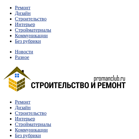
Перейти
Ремонт
к
Дизайн
содержимому
Строительство
Интерьер
Стройматериалы
Коммуникации
Без рубрики
Новости
Разное
Квартиры и дома, в которых живут разные люди, очень отлича
Ремонт
Строительство и ремонт
Дизайн
Строительство
Интерьер
Стройматериалы
Коммуникации
Без рубрики