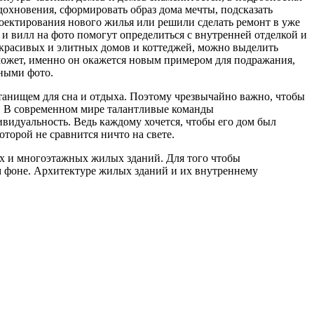
дохновения, сформировать образ дома мечты, подсказать
роектирования нового жилья или решили сделать ремонт в уже
 вилл на фото помогут определиться с внутренней отделкой и
х красивых и элитных домов и коттеджей, можно выделить
может, именно он окажется новым примером для подражания,
ными фото.
танищем для сна и отдыха. Поэтому чрезвычайно важно, чтобы
и. В современном мире талантливые команды
видуальность. Ведь каждому хочется, чтобы его дом был
торой не сравнится ничто на свете.
ых и многоэтажных жилых зданий. Для того чтобы
м фоне. Архитектуре жилых зданий и их внутреннему