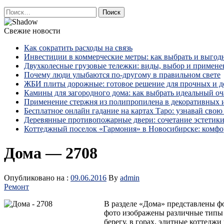
Найти:
Свежие новости
Как сократить расходы на связь
Инвестиции в коммерческие метры: как выбрать и выгод
Двухколесные грузовые тележки: виды, выбор и примене
Почему люди улыбаются по‑другому в правильном свете
ЖБИ плиты дорожные: готовое решение для прочных и 
Камины для загородного дома: как выбрать идеальный оча
Применение стержня из полипропилена в декоративных
Бесплатное онлайн гадание на картах Таро: узнавай свою 
Деревянные противопожарные двери: сочетание эстетики
Коттеджный поселок «Гармония» в Новосибирске: комфо
Дома — 2708
Опубликовано на :
09.06.2016
By
admin
Ремонт
В разделе «Дома» представлены ф
фото изображены различные типы 
берегу, в горах, элитные коттеджи