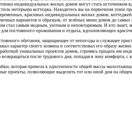
артинки индивидуальных жилых домов могут стать источником в
стиль интерьера коттеджа. Находитесь вы на первичном этапе п
ременных, красивых индивидуальных жилых домов, коттеджей и
зличных вариантов и образцов, от зелёных мини домов до самы
дом стал самым модным, уютным и неповторимым. И кто знает, 
 для постоянного проживания и отдыха, вдохновляющих красоч
остоянного обитания, защищающее от непогоды и служащее прис
жал характер своего хозяина и соответствовал его образу жизн
работкой уникальных проектов домов, стремясь придать им инди
озвращаться после трудового дня, попадая в зону комфорта, с ко
ройки, которая привела к однотипности общей массы малоэтажн
сные проекты, позволяющие выделить тот или иной дом на обще