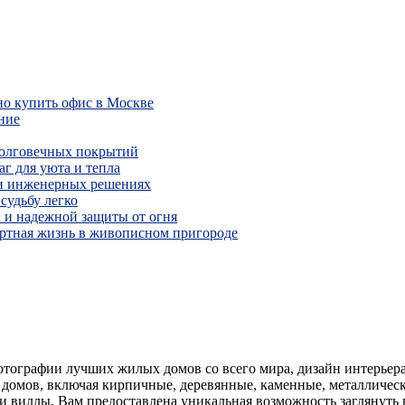
но купить офис в Москве
ние
долговечных покрытий
г для уюта и тепла
 и инженерных решениях
судьбу легко
 и надежной защиты от огня
ртная жизнь в живописном пригороде
отографии лучших жилых домов со всего мира, дизайн интерьер
домов, включая кирпичные, деревянные, каменные, металлическ
 и виллы.
Вам предоставлена уникальная возможность заглянуть 