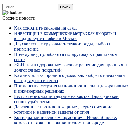
Найти:
Свежие новости
Как сократить расходы на связь
Инвестиции в коммерческие метры: как выбрать и
выгодно купить офис в Москве
Двухколесные грузовые тележки: виды, выбор и
применение
Почему люди улыбаются по‑другому в правильном
свете
ЖБИ плиты дорожные: готовое решение для прочных и
долговечных покрытий
Камины для загородного дома: как выбрать идеальный
очаг для уюта и тепла
Применение стержня из полипропилена в декоративных
и инженерных решениях
Бесплатное онлайн гадание на картах Таро: узнавай
свою судьбу легко
Деревянные противопожарные двери: сочетание
эстетики и надежной защиты от огня
Коттеджный поселок «Гармония» в Новосибирске:
комфортная жизнь в живописном пригороде