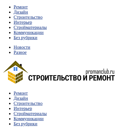
Перейти
Ремонт
к
Дизайн
содержимому
Строительство
Интерьер
Стройматериалы
Коммуникации
Без рубрики
Новости
Разное
Квартиры и дома, в которых живут разные люди, очень
Ремонт
Строительство и ремонт
отличаются между собой.
Дизайн
Строительство
Интерьер
Стройматериалы
Коммуникации
Без рубрики