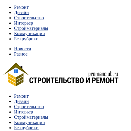
Перейти
Ремонт
к
Дизайн
содержимому
Строительство
Интерьер
Стройматериалы
Коммуникации
Без рубрики
Новости
Разное
Квартиры и дома, в которых живут разные люди, очень
Ремонт
Строительство и ремонт
отличаются между собой.
Дизайн
Строительство
Интерьер
Стройматериалы
Коммуникации
Без рубрики