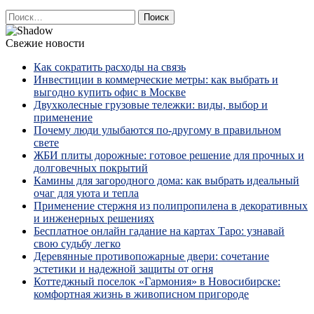
Найти:
Свежие новости
Как сократить расходы на связь
Инвестиции в коммерческие метры: как выбрать и
выгодно купить офис в Москве
Двухколесные грузовые тележки: виды, выбор и
применение
Почему люди улыбаются по‑другому в правильном
свете
ЖБИ плиты дорожные: готовое решение для прочных и
долговечных покрытий
Камины для загородного дома: как выбрать идеальный
очаг для уюта и тепла
Применение стержня из полипропилена в декоративных
и инженерных решениях
Бесплатное онлайн гадание на картах Таро: узнавай
свою судьбу легко
Деревянные противопожарные двери: сочетание
эстетики и надежной защиты от огня
Коттеджный поселок «Гармония» в Новосибирске:
комфортная жизнь в живописном пригороде