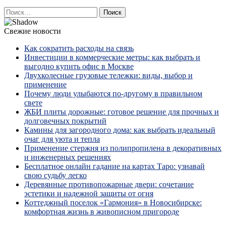
Найти:
Свежие новости
Как сократить расходы на связь
Инвестиции в коммерческие метры: как выбрать и
выгодно купить офис в Москве
Двухколесные грузовые тележки: виды, выбор и
применение
Почему люди улыбаются по‑другому в правильном
свете
ЖБИ плиты дорожные: готовое решение для прочных и
долговечных покрытий
Камины для загородного дома: как выбрать идеальный
очаг для уюта и тепла
Применение стержня из полипропилена в декоративных
и инженерных решениях
Бесплатное онлайн гадание на картах Таро: узнавай
свою судьбу легко
Деревянные противопожарные двери: сочетание
эстетики и надежной защиты от огня
Коттеджный поселок «Гармония» в Новосибирске:
комфортная жизнь в живописном пригороде