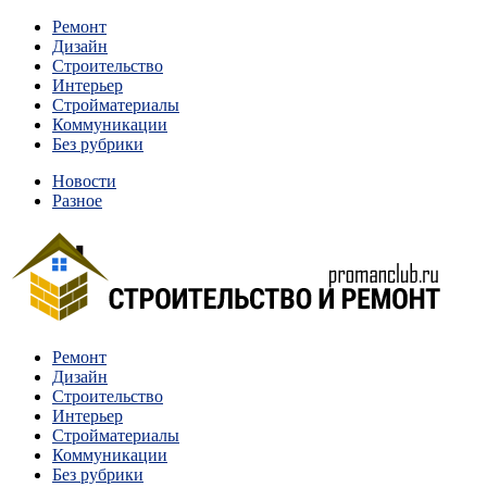
Перейти
Ремонт
к
Дизайн
содержимому
Строительство
Интерьер
Стройматериалы
Коммуникации
Без рубрики
Новости
Разное
Квартиры и дома, в которых живут разные люди, очень
Ремонт
Строительство и ремонт
отличаются между собой.
Дизайн
Строительство
Интерьер
Стройматериалы
Коммуникации
Без рубрики