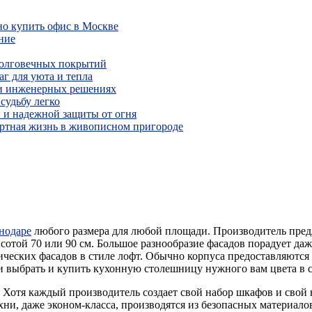
но купить офис в Москве
ние
долговечных покрытий
г для уюта и тепла
 и инженерных решениях
судьбу легко
 и надежной защиты от огня
ртная жизнь в живописном пригороде
нодаре
любого размера для любой площади. Производитель предл
ой 70 или 90 см. Большое разнообразие фасадов порадует даже
ческих фасадов в стиле лофт. Обычно корпуса предоставляются 
выбрать и купить кухонную столешницу нужного вам цвета в соо
. Хотя каждый производитель создает свой набор шкафов и сво
хни, даже эконом-класса, производятся из безопасных материал