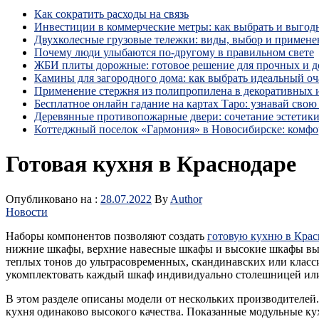
Как сократить расходы на связь
Инвестиции в коммерческие метры: как выбрать и выгод
Двухколесные грузовые тележки: виды, выбор и примене
Почему люди улыбаются по‑другому в правильном свете
ЖБИ плиты дорожные: готовое решение для прочных и 
Камины для загородного дома: как выбрать идеальный оча
Применение стержня из полипропилена в декоративных
Бесплатное онлайн гадание на картах Таро: узнавай свою 
Деревянные противопожарные двери: сочетание эстетики
Коттеджный поселок «Гармония» в Новосибирске: комфо
Готовая кухня в Краснодаре
Опубликовано на :
28.07.2022
By
Author
Новости
Наборы компонентов позволяют создать
готовую кухню в Крас
нижние шкафы, верхние навесные шкафы и высокие шкафы высот
теплых тонов до ультрасовременных, скандинавских или класси
укомплектовать каждый шкаф индивидуально столешницей или 
В этом разделе описаны модели от нескольких производителей
кухня одинаково высокого качества. Показанные модульные ку