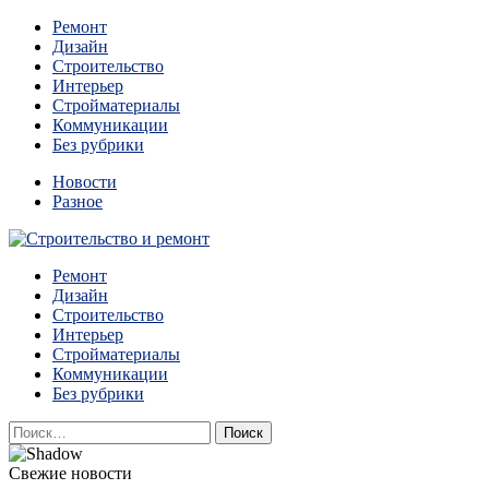
Перейти
Ремонт
к
Дизайн
содержимому
Строительство
Интерьер
Стройматериалы
Коммуникации
Без рубрики
Новости
Разное
Квартиры и дома, в которых живут разные люди, очень отлича
Ремонт
Строительство и ремонт
Дизайн
Строительство
Интерьер
Стройматериалы
Коммуникации
Без рубрики
Найти:
Свежие новости