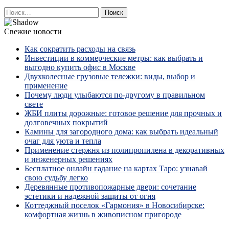
Найти:
Свежие новости
Как сократить расходы на связь
Инвестиции в коммерческие метры: как выбрать и
выгодно купить офис в Москве
Двухколесные грузовые тележки: виды, выбор и
применение
Почему люди улыбаются по‑другому в правильном
свете
ЖБИ плиты дорожные: готовое решение для прочных и
долговечных покрытий
Камины для загородного дома: как выбрать идеальный
очаг для уюта и тепла
Применение стержня из полипропилена в декоративных
и инженерных решениях
Бесплатное онлайн гадание на картах Таро: узнавай
свою судьбу легко
Деревянные противопожарные двери: сочетание
эстетики и надежной защиты от огня
Коттеджный поселок «Гармония» в Новосибирске:
комфортная жизнь в живописном пригороде