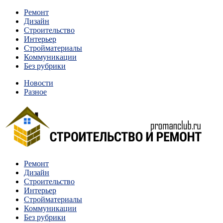
Перейти
Ремонт
к
Дизайн
содержимому
Строительство
Интерьер
Стройматериалы
Коммуникации
Без рубрики
Новости
Разное
Квартиры и дома, в которых живут разные люди, очень
Ремонт
Строительство и ремонт
отличаются между собой.
Дизайн
Строительство
Интерьер
Стройматериалы
Коммуникации
Без рубрики