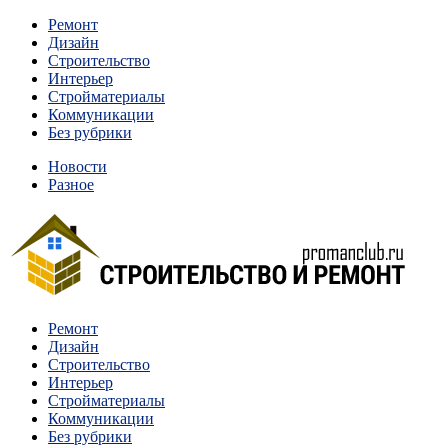
Перейти
Ремонт
к
Дизайн
содержимому
Строительство
Интерьер
Стройматериалы
Коммуникации
Без рубрики
Новости
Разное
Квартиры и дома, в которых живут разные люди, очень
Ремонт
Строительство и ремонт
отличаются между собой.
Дизайн
Строительство
Интерьер
Стройматериалы
Коммуникации
Без рубрики