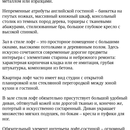
металлом или изразцами.
Непременные атрибуты английской гостиной – банкетка на
гнутых ножках, массивный книжный шкаф, консольный
столик из темных пород дерева, торшеры с тканевыми
абажурами, стилизованные бра, большое глубокое кресло с
высокой спинкой.
Зал в стиле лофт – это просторное помещение с большими
окнами, высокими потолками и деревянным полом. Здесь
искусно сочетаются современные дорогие предметы
интерьера с элементами старины и небрежного ремонта:
характерная кирпичная кладка или ее имитация, грубая
штукатурка, композиции из бетона.
Квартира лофт часто имеет вид студии с открытой
планировкой или стеклянной перегородкой между зоной
кухни и гостиной.
В зале стиля лофт обязательно присутствует большой удобный
диван, обтянутый кожей или дорогой тканью и, конечно же,
потертый и искусственно состаренный. Диван украшает
множество мягких подушек, по бокам – кресла и пуфики для
ног.
Обязательный элемент интерьера лофт-гостиной – огромный