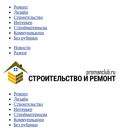
Перейти
Ремонт
к
Дизайн
содержимому
Строительство
Интерьер
Стройматериалы
Коммуникации
Без рубрики
Новости
Разное
Квартиры и дома, в которых живут разные люди, очень
Ремонт
Строительство и ремонт
отличаются между собой.
Дизайн
Строительство
Интерьер
Стройматериалы
Коммуникации
Без рубрики