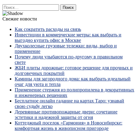
Найти:
Свежие новости
Как сократить расходы на связь
Инвестиции в коммерческие метры: как выбрать и
выгодно купить офис в Москве
Двухколесные грузовые тележки: виды, выбор и
применение
Почему люди улыбаются по‑другому в правильном
свете
ЖБИ плиты дорожные: готовое решение для прочных и
долговечных покрытий
Камины для загородного дома: как выбрать идеальный
очаг для уюта и тепла
Применение стержня из полипропилена в декоративных
и инженерных решениях
Бесплатное онлайн гадание на картах Таро: узнавай
свою судьбу легко
Деревянные противопожарные двери: сочетание
эстетики и надежной защиты от огня
Коттеджный поселок «Гармония» в Новосибирске:
комфортная жизнь в живописном пригороде