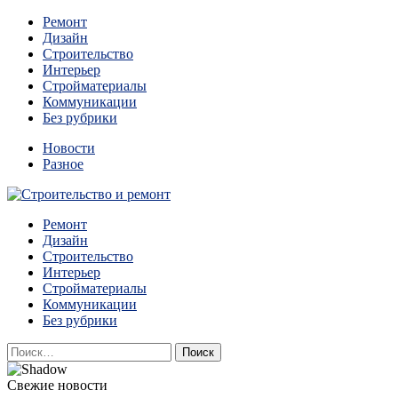
Перейти
Ремонт
к
Дизайн
содержимому
Строительство
Интерьер
Стройматериалы
Коммуникации
Без рубрики
Новости
Разное
Квартиры и дома, в которых живут разные люди, очень
Ремонт
Строительство и ремонт
отличаются между собой.
Дизайн
Строительство
Интерьер
Стройматериалы
Коммуникации
Без рубрики
Найти:
Свежие новости