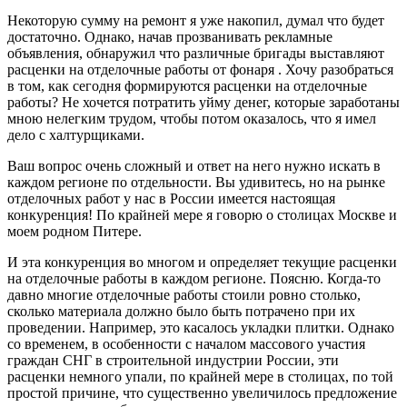
Некоторую сумму на ремонт я уже накопил, думал что будет
достаточно. Однако, начав прозванивать рекламные
объявления, обнаружил что различные бригады выставляют
расценки на отделочные работы от фонаря . Хочу разобраться
в том, как сегодня формируются расценки на отделочные
работы? Не хочется потратить уйму денег, которые заработаны
мною нелегким трудом, чтобы потом оказалось, что я имел
дело с халтурщиками.
Ваш вопрос очень сложный и ответ на него нужно искать в
каждом регионе по отдельности. Вы удивитесь, но на рынке
отделочных работ у нас в России имеется настоящая
конкуренция! По крайней мере я говорю о столицах Москве и
моем родном Питере.
И эта конкуренция во многом и определяет текущие расценки
на отделочные работы в каждом регионе. Поясню. Когда-то
давно многие отделочные работы стоили ровно столько,
сколько материала должно было быть потрачено при их
проведении. Например, это касалось укладки плитки. Однако
со временем, в особенности с началом массового участия
граждан СНГ в строительной индустрии России, эти
расценки немного упали, по крайней мере в столицах, по той
простой причине, что существенно увеличилось предложение