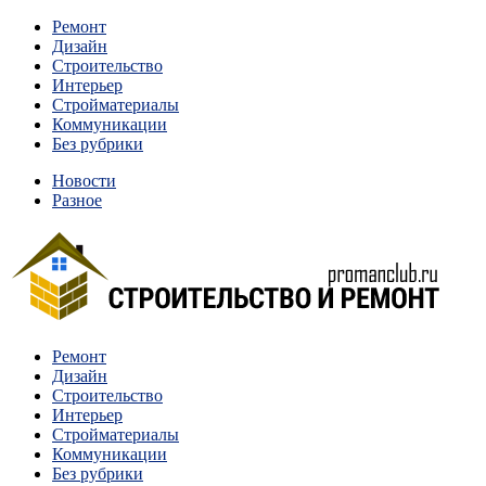
Перейти
Ремонт
к
Дизайн
содержимому
Строительство
Интерьер
Стройматериалы
Коммуникации
Без рубрики
Новости
Разное
Квартиры и дома, в которых живут разные люди, очень
Ремонт
Строительство и ремонт
отличаются между собой.
Дизайн
Строительство
Интерьер
Стройматериалы
Коммуникации
Без рубрики