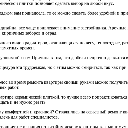
ической плитки позволяет сделать выбор на лю­бой вкус.
ядком вам поднадоела, то ее можно сделать более удобной и пр
о дизайна, все чаще привлекает внимание застройщика. Арочные
 кирпичных заборов и оград.
много видов радиаторов, отличающихся по весу, теплоотдаче, р
апамятных времен.
учшим образом Причина в том, что дюбели непрочно держатся в
цедура эта трудоемкая, но с этим можно смириться, так как при
олос во время ремонта квартиры своими руками можно получить
ых работ.
артире керамической плиткой, то лучше всего попрактиковаться
щать и не нужно резать.
ему комфортной и красивой? Отважились на серьезный ремонт кв
влечь для работ специалистов.
роприятие и знания по дизайну, декору квартиры, как минимум 