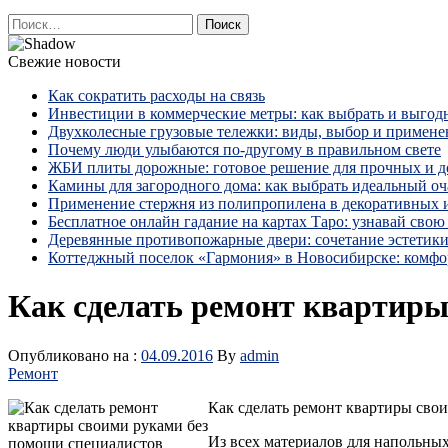
Найти:
Свежие новости
Как сократить расходы на связь
Инвестиции в коммерческие метры: как выбрать и выгод
Двухколесные грузовые тележки: виды, выбор и примене
Почему люди улыбаются по‑другому в правильном свете
ЖБИ плиты дорожные: готовое решение для прочных и 
Камины для загородного дома: как выбрать идеальный оча
Применение стержня из полипропилена в декоративных
Бесплатное онлайн гадание на картах Таро: узнавай свою 
Деревянные противопожарные двери: сочетание эстетики
Коттеджный поселок «Гармония» в Новосибирске: комфо
Как сделать ремонт квартиры
Опубликовано на :
04.09.2016
By
admin
Ремонт
Как сделать ремонт квартиры сво
Из всех материалов для наполь­ны