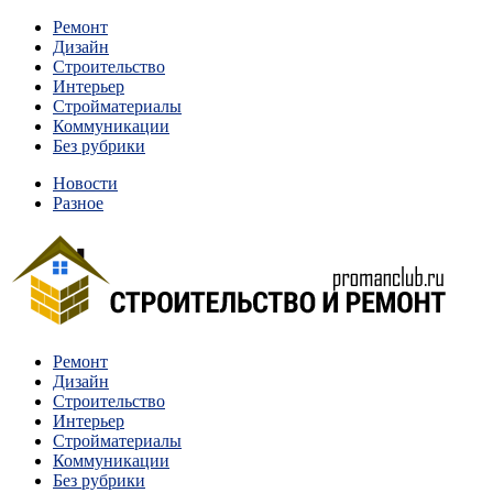
Перейти
Ремонт
к
Дизайн
содержимому
Строительство
Интерьер
Стройматериалы
Коммуникации
Без рубрики
Новости
Разное
Квартиры и дома, в которых живут разные люди, очень отлича
Ремонт
Строительство и ремонт
Дизайн
Строительство
Интерьер
Стройматериалы
Коммуникации
Без рубрики