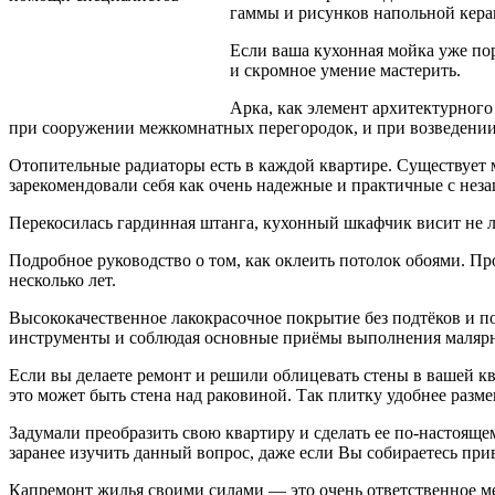
гаммы и рисунков напольной керам
Если ваша кухонная мойка уже пор
и скромное умение мастерить.
Арка, как элемент архитектурног
при сооружении межкомнатных перегородок, и при возведении
Отопительные радиаторы есть в каждой квартире. Существует 
зарекомендовали себя как очень надежные и практичные с нез
Перекосилась гардинная штанга, кухонный шкафчик висит не л
Подробное руководство о том, как оклеить потолок обоями. Про
несколько лет.
Высококачественное лакокрасочное покрытие без подтёков и п
инструменты и соблюдая основные приёмы выполнения малярн
Если вы делаете ремонт и решили облицевать стены в вашей кв
это может быть стена над раковиной. Так плитку удобнее разме
Задумали преобразить свою квартиру и сделать ее по-настоящ
заранее изучить данный вопрос, даже если Вы собираетесь при
Капремонт жилья своими силами — это очень ответственное ме