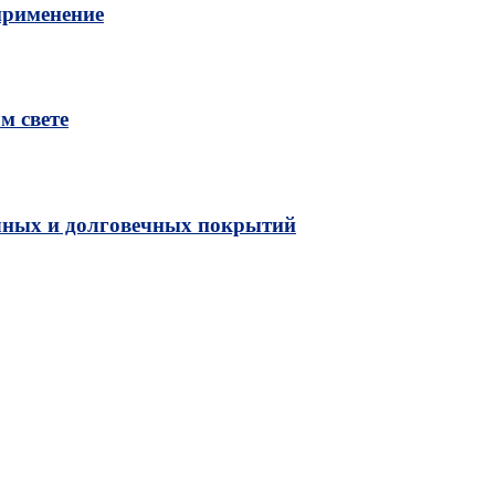
применение
м свете
чных и долговечных покрытий