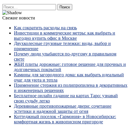
Найти:
Свежие новости
Как сократить расходы на связь
Инвестиции в коммерческие метры: как выбрать и
выгодно купить офис в Москве
Двухколесные грузовые тележки: виды, выбор и
применение
Почему люди улыбаются по‑другому в правильном
свете
ЖБИ плиты дорожные: готовое решение для прочных и
долговечных покрытий
Камины для загородного дома: как выбрать идеальный
очаг для уюта и тепла
Применение стержня из полипропилена в декоративных
и инженерных решениях
Бесплатное онлайн гадание на картах Таро: узнавай
свою судьбу легко
Деревянные противопожарные двери: сочетание
эстетики и надежной защиты от огня
Коттеджный поселок «Гармония» в Новосибирске:
комфортная жизнь в живописном пригороде