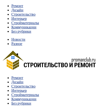
Перейти
Ремонт
к
Дизайн
содержимому
Строительство
Интерьер
Стройматериалы
Коммуникации
Без рубрики
Новости
Разное
Квартиры и дома, в которых живут разные люди, очень
Ремонт
Строительство и ремонт
отличаются между собой.
Дизайн
Строительство
Интерьер
Стройматериалы
Коммуникации
Без рубрики