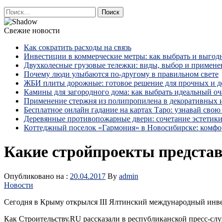
Найти:
Свежие новости
Как сократить расходы на связь
Инвестиции в коммерческие метры: как выбрать и выгод
Двухколесные грузовые тележки: виды, выбор и примене
Почему люди улыбаются по‑другому в правильном свете
ЖБИ плиты дорожные: готовое решение для прочных и 
Камины для загородного дома: как выбрать идеальный оча
Применение стержня из полипропилена в декоративных
Бесплатное онлайн гадание на картах Таро: узнавай свою 
Деревянные противопожарные двери: сочетание эстетики
Коттеджный поселок «Гармония» в Новосибирске: комфо
Какие стройпроекты предст
Опубликовано на :
20.04.2017
By
admin
Новости
Сегодня в Крыму открылся III Ялтинский международный и
Как Строительству.RU рассказали в республиканской пресс-сл