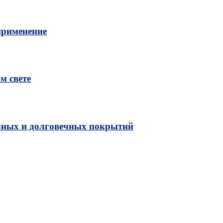
применение
м свете
чных и долговечных покрытий