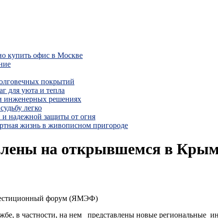
но купить офис в Москве
ние
долговечных покрытий
г для уюта и тепла
 и инженерных решениях
судьбу легко
 и надежной защиты от огня
ртная жизнь в живописном пригороде
авлены на открывшемся в Кры
нвестиционный форум (ЯМЭФ)
ужбе, в частности, на нем представлены новые региональные и