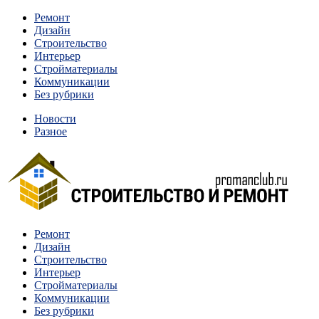
Перейти
Ремонт
к
Дизайн
содержимому
Строительство
Интерьер
Стройматериалы
Коммуникации
Без рубрики
Новости
Разное
Квартиры и дома, в которых живут разные люди, очень отлича
Ремонт
Строительство и ремонт
Дизайн
Строительство
Интерьер
Стройматериалы
Коммуникации
Без рубрики